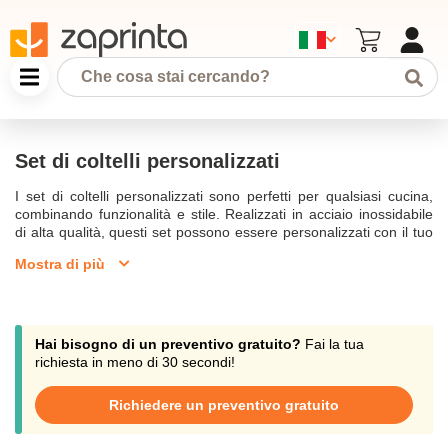
Set di coltelli personalizzati
I set di coltelli personalizzati sono perfetti per qualsiasi cucina,
combinando funzionalità e stile. Realizzati in acciaio inossidabile
di alta qualità, questi set possono essere personalizzati con il tuo
logo o design, rendendoli ideali per ristoranti, eventi promozionali
Mostra di più
o come regalo aziendale. I set includono coltelli da cucina,
tagliapizza e accessori per offrire la massima praticità in cucina.
Hai bisogno di un preventivo gratuito?
Fai la tua
richiesta in meno di 30 secondi!
Richiedere un preventivo gratuito