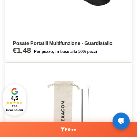
Posate Portatili Multifunzione - Guardistallo
€1,48
Per pezzo, in base alla 500i pezzi
4,5
★
★
★
★
★
288
Recensioni
Filtro