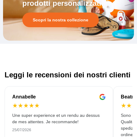
prodotti personalizzati.
Scopri la nostra collezione
Leggi le recensioni dei nostri clienti
Annabelle
Beatri
★
★
★
★
★
★
★
Une super experience et un rendu au dessus
Sono rim
de mes attentes. Je recommande!
Qualità 
spedizio
25/07/2026
ordinerò