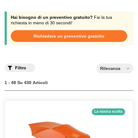
tettuccio a campana.
Proteggetevi dalle intemperie con stile grazie alla nostra selezione
di ombrelli personalizzati con il vostro logo aziendale.
Hai bisogno di un preventivo gratuito?
Fai la tua
richiesta in meno di 30 secondi!
Richiedere un preventivo gratuito
Filtro
Rilevanza
1 - 48 Su 430 Articoli
La nostra scelta