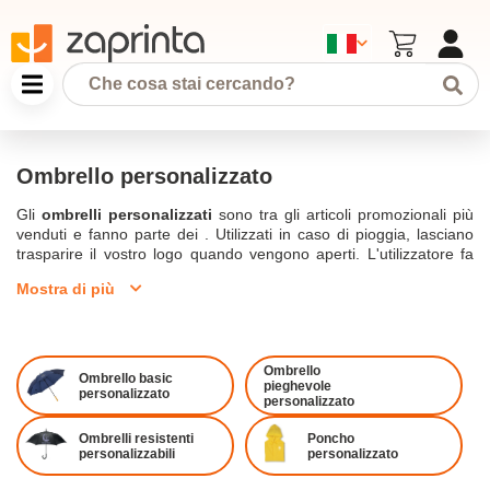
Ombrello personalizzato
Gli
ombrelli personalizzati
sono tra gli articoli promozionali più
venduti e fanno parte dei . Utilizzati in caso di pioggia, lasciano
trasparire il vostro logo quando vengono aperti. L'utilizzatore fa
quindi pubblicità alla vostra azienda andando in giro con
Mostra di più
l'ombrello pubblicitario. L'ombrello è quindi un
formidabile regalo
aziendale
disponibile in diverse forme, dimensioni e colori.
Troverete modelli di diverse dimensioni:
dal mini ombrello
all'ombrello grande
. Ci sono
ombrelli pieghevoli
,
ombrelli a
canna
o ombrelli dritti,
ombrelli a campana
Ombrello
,... L'ombrello
Ombrello basic
pieghevole
pieghevole, come indica il nome, è pieghevole. È quindi possibile
personalizzato
personalizzato
trasportarlo facilmente, ad esempio riponendolo in una borsa.
L'ombrello dritto o a bastone è un ombrello di grandi dimensioni
Ombrelli resistenti
Poncho
con un manico curvo come un bastone. Infine, l'ombrello a
personalizzabili
personalizzato
campana offre una protezione perfetta da tutti i lati grazie al suo