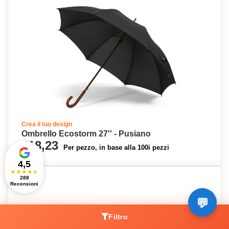
Crea il tuo design
Ombrello Ecostorm 27'' - Pusiano
€18,23
Per pezzo, in base alla 100i pezzi
4,5
★
★
★
★
★
288
Recensioni
Filtro