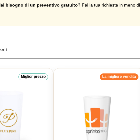
tazze riutilizzabili personalizzate con il vostro logo o testo stampato.
ai bisogno di un preventivo gratuito?
Fai la tua richiesta in meno d
coli
Miglior prezzo
La migliore vendita