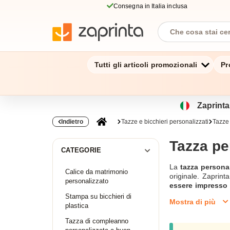
Consegna in Italia inclusa
Tutti gli articoli promozionali
Pr
Zaprinta.
Indietro
Tazze e bicchieri personalizzati
Tazze
Tazza pe
CATEGORIE
La
tazza persona
Calice da matrimonio
originale. Zaprint
personalizzato
essere impresso s
sono riutilizzabili. 
Stampa su bicchieri di
Mostra di più
vi consigliamo di pr
plastica
di questi bicchieri
Tazza di compleanno