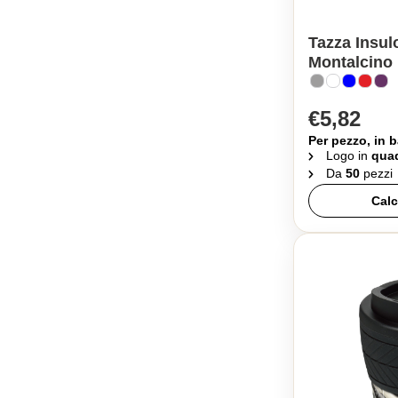
Tazza Insul
Montalcino
€5,82
Per pezzo, in b
Logo in
quad
Da
50
pezzi
Calc