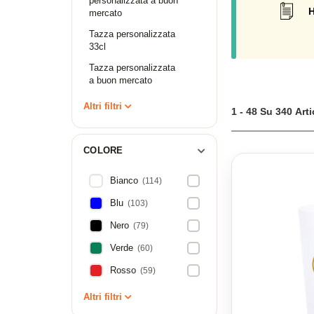
Ordinate le vostre 
personalizzata a buon
H
mercato
Tazza personalizzata
33cl
Tazza personalizzata
a buon mercato
Altri filtri
1 - 48 Su 340 Arti
COLORE
Bianco
(114)
Blu
(103)
Nero
(79)
Verde
(60)
Rosso
(59)
Altri filtri