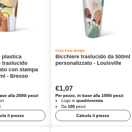
Crea il tuo design
 plastica
Bicchiere traslucido da 500ml
e traslucido
personalizzato - Louisville
zato con stampa
0ml - Bresso
€1,07
ase alla 2000i pezzi
Per pezzo, in base alla 1000i pezzi
ori
Logo in
quadricromia
.
i
Da
100
pezzi
ola il prezzo
Calcola il prezzo