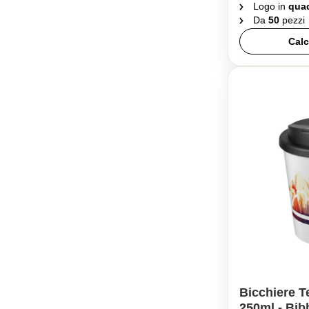
Logo in
quad
Da
50
pezzi
Calc
Bicchiere T
250ml - Bib