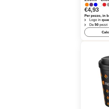
€4,93
Per pezzo, in b
Logo in
quad
Da
50
pezzi
Calc