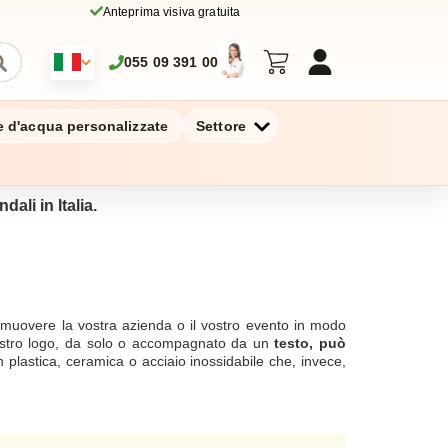
Anteprima visiva gratuita
055 09 391 00
ie d'acqua personalizzate
Settore
dali in Italia.
muovere la vostra azienda o il vostro evento in modo
vostro logo, da solo o accompagnato da un
testo, può
n plastica, ceramica o acciaio inossidabile che, invece,
labili. Se il rispetto dell'ambiente è una priorità per voi,
e e riutilizzati la volta successiva. La personalizzazione
me la tampografia o la stampa digitale UV.