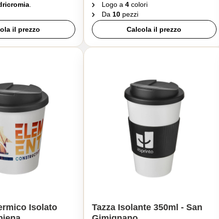
ricromia
.
Logo a
4
colori
Da
10
pezzi
ola il prezzo
Calcola il prezzo
ermico Isolato
Tazza Isolante 350ml - San
biena
Gimignano