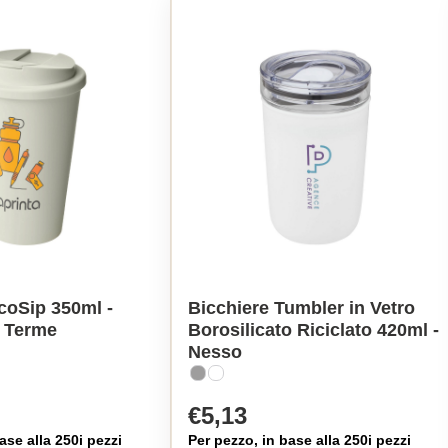
coSip 350ml -
Bicchiere Tumbler in Vetro
i Terme
Borosilicato Riciclato 420ml -
Nesso
€5,13
ase alla 250i pezzi
Per pezzo, in base alla 250i pezzi