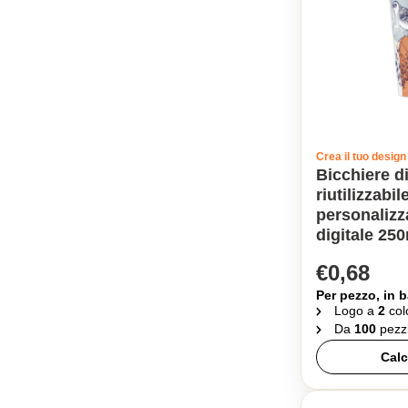
Crea il tuo design
Bicchiere di
riutilizzabil
personaliz
digitale 25
€0,68
Per pezzo, in b
Logo a
2
col
Da
100
pezz
Calc