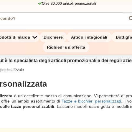
Oltre 30.000 articoli promozionali
odotti di marca
Bicchiere
Articoli stagionali
Bottigl
Richiedi un’offerta
it è lo specialista degli articoli promozionali e dei regali azien
 personalizzate
rsonalizzata
lizzata
è un eccellente mezzo di comunicazione. Vi permetterà di pro
a offre un ampio assortimento di
Tazze e bicchieri personalizzati
. Il 
ulle tazze personalizzabili
. Esistono modelli usa e getta e modelli i
Tutti i nostri
bicchieri in cartone, fibra di bambù o plastica
sono ricic
ivilegiare i
bicchieri riutilizzabili
. Possono essere lavati in lavastovigli
 di plastica o di cartone può essere effettuata con diverse tecniche, co