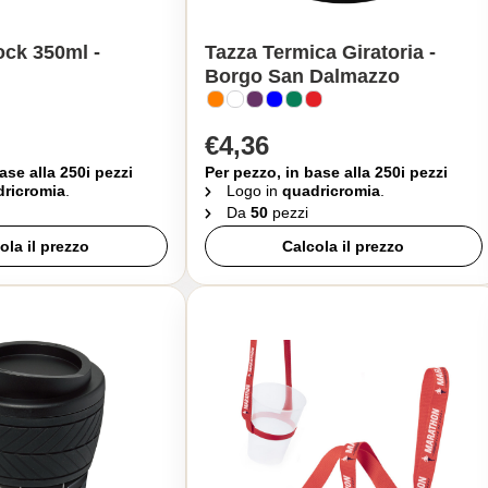
ock 350ml -
Tazza Termica Giratoria -
Borgo San Dalmazzo
€4,36
ase alla 250i pezzi
Per pezzo, in base alla 250i pezzi
ricromia
.
Logo in
quadricromia
.
Da
50
pezzi
ola il prezzo
Calcola il prezzo