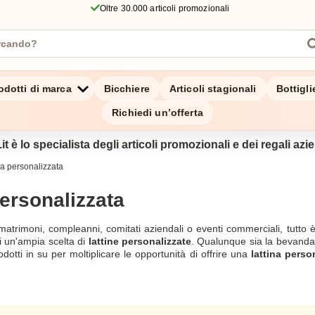
Oltre 30.000 articoli promozionali
odotti di marca
Bicchiere
Articoli stagionali
Bottigl
Richiedi un’offerta
it è lo specialista degli articoli promozionali e dei regali azien
na personalizzata
personalizzata
 matrimoni, compleanni, comitati aziendali o eventi commerciali, tutto
i un'ampia scelta di
lattine personalizzate
. Qualunque sia la bevanda
dotti in su per moltiplicare le opportunità di offrire una
lattina perso
personalizzate
, li troverete anche su Zaprinta. Il nostro servizio cli
ort@zaprinta.com per consigliarvi e accompagnarvi durante tutta la crea