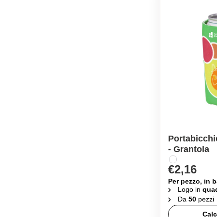
Portabicchi
- Grantola
€2,16
Per pezzo, in b
Logo in
quad
Da
50
pezzi
Calc