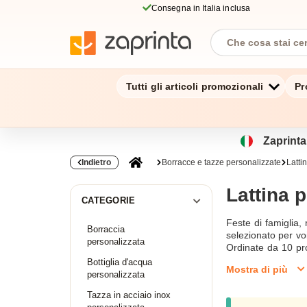
Consegna in Italia inclusa
Tutti gli articoli promozionali
Pr
Zaprinta.
Indietro
Borracce e tazze personalizzate
Latti
Lattina 
CATEGORIE
Feste di famiglia,
Borraccia
selezionato per vo
personalizzata
Ordinate da 10 pro
Borracce e tazze 
Bottiglia d'acqua
Mostra di più
all'indirizzo supp
personalizzata
facilmente.
Tazza in acciaio inox