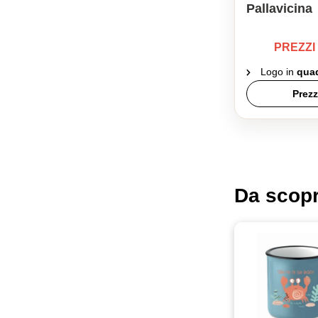
Pallavicina
PREZZI
Logo in
quad
Prezz
Da scopr