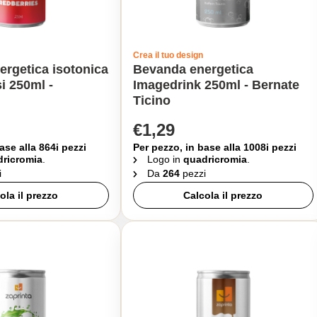
Crea il tuo design
rgetica isotonica
Bevanda energetica
si 250ml -
Imagedrink 250ml - Bernate
Ticino
€1,29
ase alla 864i pezzi
Per pezzo, in base alla 1008i pezzi
ricromia
.
Logo in
quadricromia
.
i
Da
264
pezzi
ola il prezzo
Calcola il prezzo