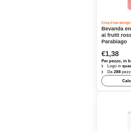
Crea il tuo design
Bevanda ene
ai frutti ros
Parabiago
€1,38
Per pezzo, in b
Logo in
quad
Da
288
pezz
Calc