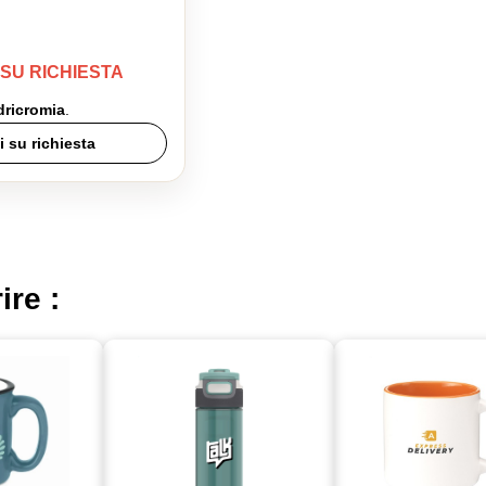
 SU RICHIESTA
ricromia
.
i su richiesta
ire :