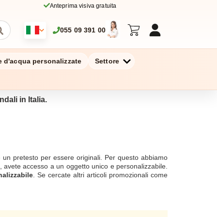
Anteprima visiva gratuita
055 09 391 00
ie d'acqua personalizzate
Settore
dali in Italia.
 è un pretesto per essere originali. Per questo abbiamo
, avete accesso a un oggetto unico e personalizzabile.
nalizzabile
. Se cercate altri articoli promozionali come
enti è a vostra disposizione per telefono, chat o e-mail
zione. Lasciate che il creatore che è in voi parli molto