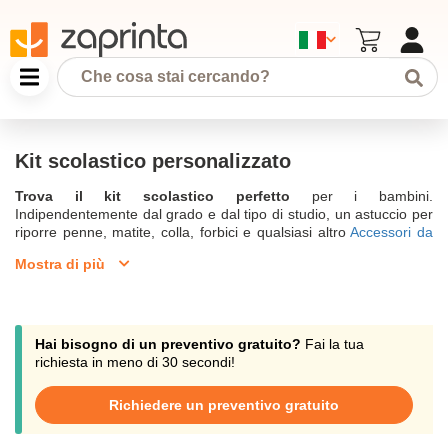
Kit scolastico personalizzato
Trova il kit scolastico perfetto
per i bambini.
Indipendentemente dal grado e dal tipo di studio, un astuccio per
riporre penne, matite, colla, forbici e qualsiasi altro
Accessori da
scrivania personalizzati
è molto utile. Dall'inizio dell'anno
Mostra di più
scolastico o quando se ne presenta la necessità, scoprite il nostro
reparto
materiale scolastico
dove trovate kit eleganti, classici e
originali. La nostra
selezione di kit
vi permette di essere creativi
grazie alla personalizzazione online. Ordinate 10 pezzi e fatevi
consigliare dal nostro team via e-mail all'indirizzo
Hai bisogno di un preventivo gratuito?
Fai la tua
support@zaprinta.com, via chat o telefonicamente.
richiesta in meno di 30 secondi!
Ideale per la scuola o l'ufficio, create il vostro zaino personalizzato
Richiedere un preventivo gratuito
con nome e cognome o logo. Un regalo perfetto per un bambino!