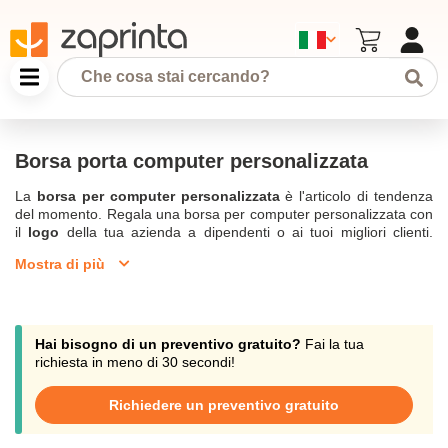
Borsa porta computer personalizzata
La
borsa per computer personalizzata
è l'articolo di tendenza
del momento. Regala una borsa per computer personalizzata con
il
logo
della tua azienda a dipendenti o ai tuoi migliori clienti.
Trasporterà e proteggerà il loro pc portatile e allo stesso tempo
Mostra di più
farà pubblicità al vostro
marchio
. Consulta la nostra gamma
completa di
Borse e zaini personalizzati
.
Portate il vostro tablet o laptop ovunque con le nostre borse per
laptop personalizzate con tasche multiple.
Hai bisogno di un preventivo gratuito?
Fai la tua
richiesta in meno di 30 secondi!
Richiedere un preventivo gratuito