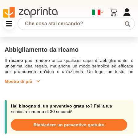
Abbigliamento da ricamo
Il
ricamo
può rendere unico qualsiasi capo di abbigliamento.
è
un'ottima idea regalo, ma anche un modo semplice ed efficace
per promuovere un'idea o un'azienda. Un logo, un testo, un
design fanno la differenza. Richiedete ora il vostro abbigliamento
Mostra di più
ricamato, che si tratti di
camicie, polo, giacche, berretti,
grembiuli
,... Il ricamo è adatto a tutti i tessuti. Sul cuore, sulla
schiena, sulla manica o sul colletto, sono molteplici le aree in cui è
possibile far ricamare un capo d'abbigliamento. ordinate un capo
d'abbigliamento
personalizzato
, di qualità e all'altezza delle
Hai bisogno di un preventivo gratuito?
Fai la tua
vostre aspettative; scoprite anche i nostri .
richiesta in meno di 30 secondi!
Scoprite le nostre possibilità di ricamo per l'abbigliamento:
Richiedere un preventivo gratuito
magliette, maglioni, berretti, borse, grembiuli, ecc.