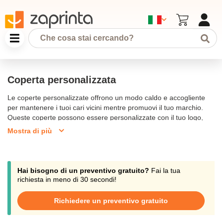
Coperta personalizzata
Le coperte personalizzate offrono un modo caldo e accogliente
per mantenere i tuoi cari vicini mentre promuovi il tuo marchio.
Queste coperte possono essere personalizzate con il tuo logo,
foto o design, rendendole perfette come regali, omaggi aziendali
Mostra di più
o articoli promozionali. Che si tratti di una coperta in pile per una
notte fredda o di un morbido plaid per il divano, le coperte
personalizzate aggiungono un tocco personale a qualsiasi casa o
ufficio.
Hai bisogno di un preventivo gratuito?
Fai la tua
richiesta in meno di 30 secondi!
Richiedere un preventivo gratuito