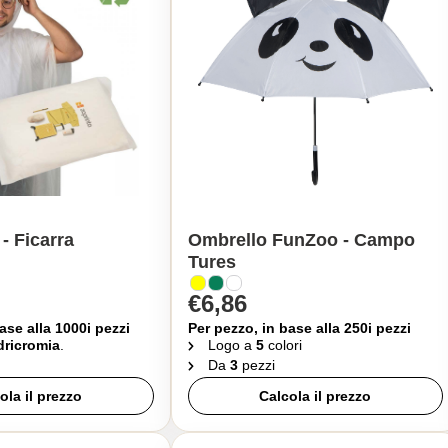
- Ficarra
Ombrello FunZoo - Campo
Tures
€6,86
ase alla 1000i pezzi
Per pezzo, in base alla 250i pezzi
ricromia
.
Logo a
5
colori
Da
3
pezzi
ola il prezzo
Calcola il prezzo