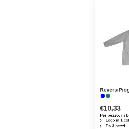
ReversiPio
€10,33
Per pezzo, in b
Logo in
1
col
Da
3
pezzi