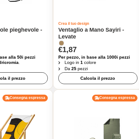
Crea il tuo design
sole pieghevole -
Ventaglio a Mano Sayiri -
Levate
€1,87
ase alla 50i pezzi
Per pezzo, in base alla 1000i pezzi
ricromia
.
Logo in
1
colore
Da
25
pezzi
ola il prezzo
Calcola il prezzo
Consegna espressa
Consegna espressa