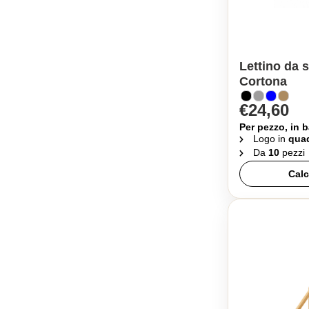
Lettino da 
Cortona
€24,60
Per pezzo, in b
Logo in
quad
Da
10
pezzi
Calc