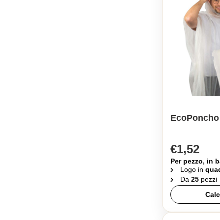
EcoPoncho 
€1,52
Per pezzo, in b
Logo in
quad
Da
25
pezzi
Calc