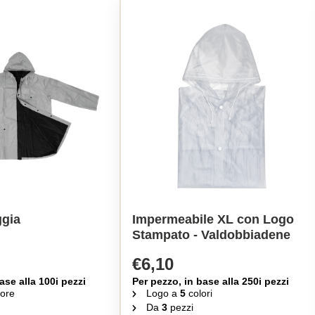
ggia
Impermeabile XL con Logo
Stampato - Valdobbiadene
€6,10
ase alla 100i pezzi
Per pezzo, in base alla 250i pezzi
ore
Logo a
5
colori
Da
3
pezzi