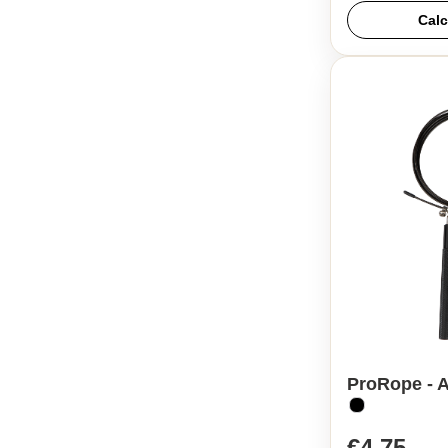
Calc
ProRope - 
€4,75