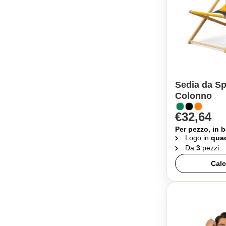
Sedia da Sp
Colonno
€32,64
Per pezzo, in b
Logo in
quad
Da
3
pezzi
Calc