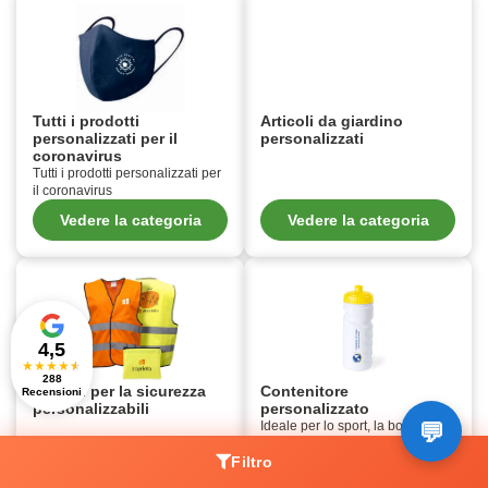
Tutti i prodotti
Articoli da giardino
personalizzati per il
personalizzati
coronavirus
Tutti i prodotti personalizzati per
il coronavirus
Vedere la categoria
Vedere la categoria
4,5
★
★
★
★
★
288
Articoli per la sicurezza
Contenitore
Recensioni
personalizzabili
personalizzato
Ideale per lo sport, la bottiglia
promozionale in plastica o tritan
Filtro
è personalizzata con il logo del
vostro club sportivo o della