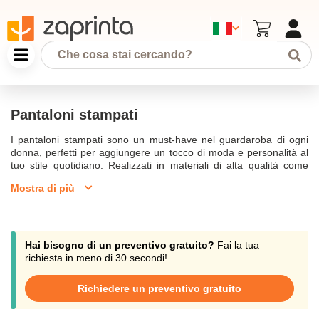
Pantaloni stampati
I pantaloni stampati sono un must-have nel guardaroba di ogni
donna, perfetti per aggiungere un tocco di moda e personalità al
tuo stile quotidiano. Realizzati in materiali di alta qualità come
cotone, raso e twill di seta stampata, questi pantaloni offrono un
Mostra di più
fit perfetto e confortevole. Scoprire la nostra selezione include
pantaloni in raso e twill di seta stampata, ideali per chi desidera
una linea fluida e un effetto palazzo ampio.Con dettagli come
tasche alla francese, vita alta e cinturini elastici, questi pantaloni
sono progettati per rendere ogni outfit unico e alla moda. La
Hai bisogno di un preventivo gratuito?
Fai la tua
stampa grafica e i motivi a contrasto presenti su ogni pantalone
richiesta in meno di 30 secondi!
aggiungono un tocco di originalità e classe al tuo look. I pantaloni
cropped e con fondo a piega sono l'ideale per un look casual ma
Richiedere un preventivo gratuito
elegante, mentre quelli con tasche laterali offrono praticità e stile
in ogni occasione.Il nostro servizio di spedizione è veloce e