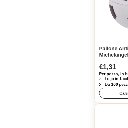
Pallone Ant
Michelange
€1,31
Per pezzo, in b
Logo in
1
col
Da
100
pezz
Calc