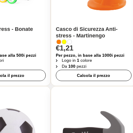
tress - Bonate
Casco di Sicurezza Anti-
stress - Martinengo
€1,21
ase alla 500i pezzi
Per pezzo, in base alla 1000i pezzi
ori
Logo in
1
colore
Da
100
pezzi
ola il prezzo
Calcola il prezzo