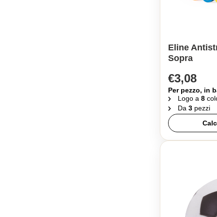
Eline Antis
Sopra
€3,08
Per pezzo, in b
Logo a
8
col
Da
3
pezzi
Calc