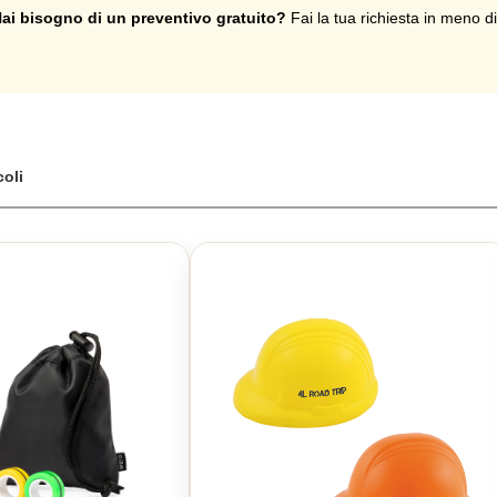
ai bisogno di un preventivo gratuito?
Fai la tua richiesta in meno d
coli