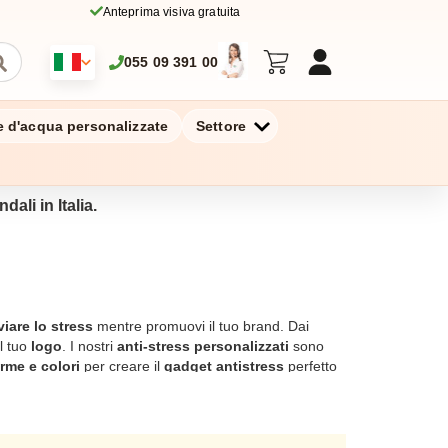
Anteprima visiva gratuita
055 09 391 00
ie d'acqua personalizzate
Settore
dali in Italia.
viare lo stress
mentre promuovi il tuo brand. Dai
il tuo
logo
. I nostri
anti-stress personalizzati
sono
rme e colori
per creare il
gadget antistress
perfetto
resistenza e un tocco morbido. Personalizza il tuo
anti-