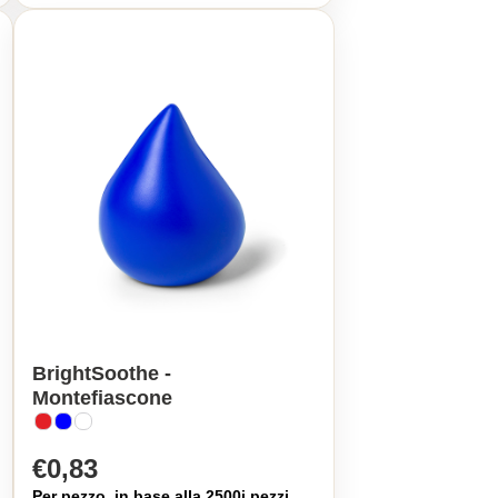
BrightSoothe -
Montefiascone
€0,83
Per pezzo, in base alla 2500i pezzi