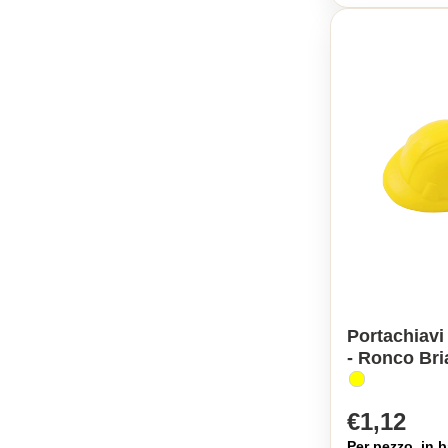
Portachiavi
- Ronco Bri
€1,12
Per pezzo, in b