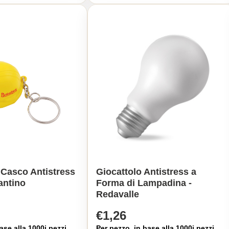
 Casco Antistress
Giocattolo Antistress a
antino
Forma di Lampadina -
Redavalle
€1,26
ase alla 1000i pezzi
Per pezzo, in base alla 1000i pezzi