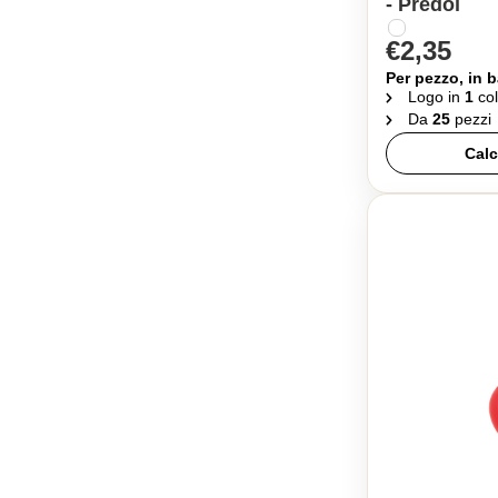
- Predoi
€2,35
Per pezzo, in b
Logo in
1
col
Da
25
pezzi
Calc