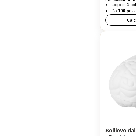
Logo in
1
col
Da
100
pezz
Calc
Sollievo da