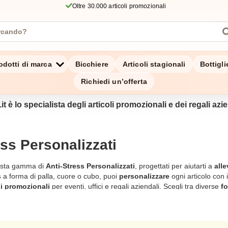
Oltre 30.000 articoli promozionali
odotti di marca
Bicchiere
Articoli stagionali
Bottigl
Richiedi un’offerta
it è lo specialista degli articoli promozionali e dei regali azien
ess Personalizzati
vasta gamma di
Anti-Stress Personalizzati
, progettati per aiutarti a
alle
s
a forma di palla, cuore o cubo, puoi
personalizzare
ogni articolo con 
li promozionali
per eventi, uffici e regali aziendali. Scegli tra diverse
fo
 Ogni
anti-stress
è realizzato con materiali di alta qualità, garantendo 
!