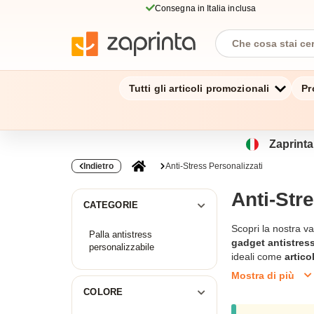
Consegna in Italia inclusa
Tutti gli articoli promozionali
Pr
Zaprinta.
Indietro
Anti-Stress Personalizzati
Anti-Str
CATEGORIE
Scopri la nostra 
Palla antistress
gadget antistres
personalizzabile
ideali come
artico
per la tua attività.
Mostra di più
stress
oggi stesso
COLORE