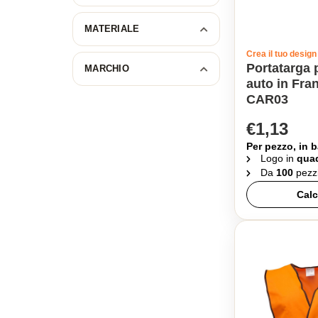
MATERIALE
Crea il tuo design
Portatarga 
MARCHIO
auto in Fran
CAR03
€1,13
Per pezzo, in b
Logo in
quad
Da
100
pezz
Calc