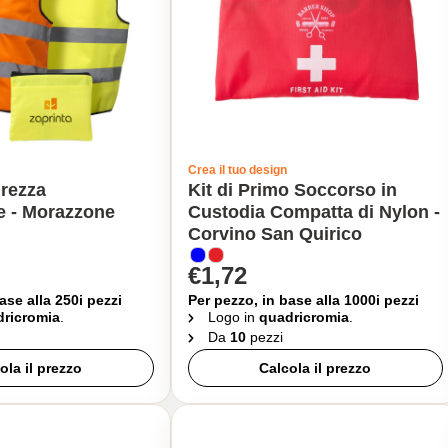
Crea il tuo design
urezza
Kit di Primo Soccorso in
e - Morazzone
Custodia Compatta di Nylon -
Corvino San Quirico
€1,72
ase alla 250i pezzi
Per pezzo, in base alla 1000i pezzi
ricromia
.
Logo in
quadricromia
.
Da
10
pezzi
ola il prezzo
Calcola il prezzo