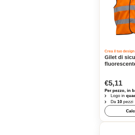
Crea il tuo design
Gilet di sic
fluorescent
€5,11
Per pezzo, in b
Logo in
quad
Da
10
pezzi
Calc