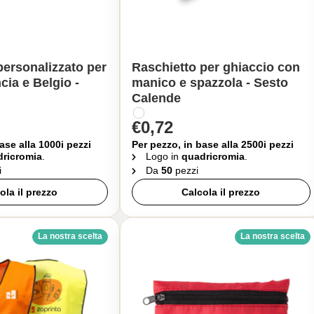
personalizzato per
Raschietto per ghiaccio con
cia e Belgio -
manico e spazzola - Sesto
Calende
€0,72
ase alla 1000i pezzi
Per pezzo, in base alla 2500i pezzi
ricromia
.
Logo in
quadricromia
.
i
Da
50
pezzi
ola il prezzo
Calcola il prezzo
La nostra scelta
La nostra scelta