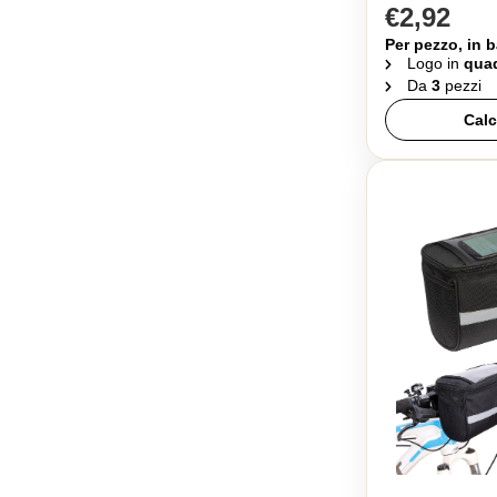
€2,92
Per pezzo, in b
Logo in
quad
Da
3
pezzi
Calc