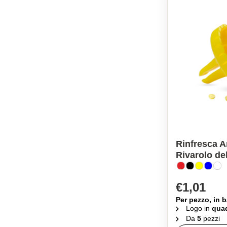
Rinfresca A
Rivarolo del
€1,01
Per pezzo, in b
Logo in
quad
Da
5
pezzi