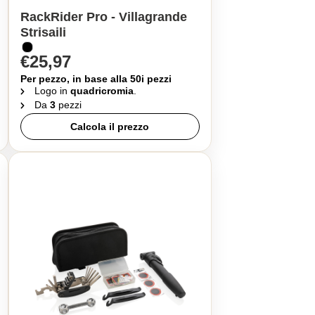
RackRider Pro - Villagrande
Strisaili
€25,97
Per pezzo, in base alla 50i pezzi
Logo in
quadricromia
.
Da
3
pezzi
Calcola il prezzo