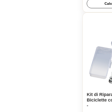
Calc
Kit di Ripar
Biciclette 
-