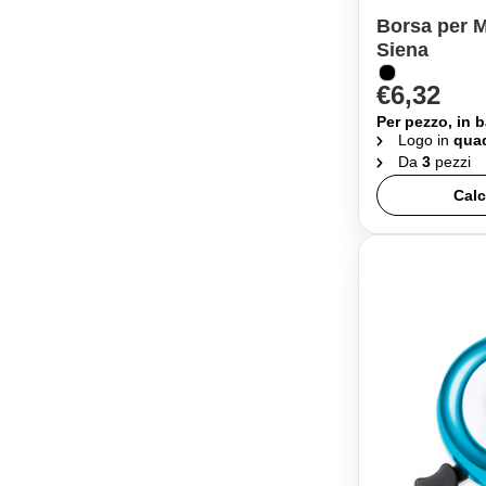
Borsa per 
Siena
€6,32
Per pezzo, in b
Logo in
quad
Da
3
pezzi
Calc