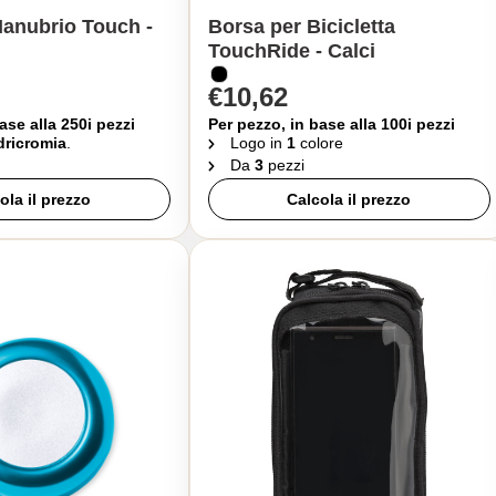
Manubrio Touch -
Borsa per Bicicletta
TouchRide - Calci
€10,62
ase alla 250i pezzi
Per pezzo, in base alla 100i pezzi
ricromia
.
Logo in
1
colore
Da
3
pezzi
ola il prezzo
Calcola il prezzo