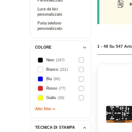
Personalizzato
H
Luce da bici
personalizzato
Porta telefono
personalizzato
1 - 48 Su 547 Arti
COLORE
Nero
(197)
Bianco
(111)
Blu
(95)
Rosso
(77)
Giallo
(30)
Altri filtri
TECNICA DI STAMPA