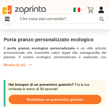
Porta pranzo personalizzato ecologico
Il
porta pranzo ecologico personalizzato
è un utile articolo
promozionale che trasmette valori legati alla salvaguardia del
pianeta. Il cestino ecologico personalizzato è realizzato con
materiali ecologici come tutti i prodotti della nostra
Gamma verde
.
Mostra di più
I bambini saranno felici di portare il loro luch box a scuola. Anche i
lavoratori potranno portarlo in ufficio o in cantiere. Per renderlo un
oggetto unificante del vostro marchio può essere contrassegnato
con il vostro logo mediante tampografia o incisione laser per i
modelli in metallo. Regalandone una a ciascuno dei vostri
Hai bisogno di un preventivo gratuito?
Fai la tua
dipendenti come dono aziendale, non solo otterrete visibilità, ma
richiesta in meno di 30 secondi!
permetterete loro di consumare un pasto sano ogni giorno in
ufficio. Potete anche offrire un regalo ecologico personalizzato ai
Richiedere un preventivo gratuito
vostri clienti e potenziali tali.
Eliminate la plastica con il cestino da pranzo promozionale