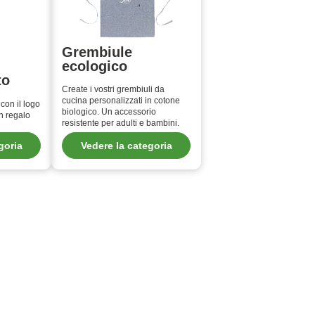
Grembiule
ecologico
to
Create i vostri grembiuli da
cucina personalizzati in cotone
con il logo
biologico. Un accessorio
n regalo
resistente per adulti e bambini.
goria
Vedere la categoria