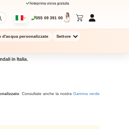
Anteprima visiva gratuita
055 09 391 00
ie d'acqua personalizzate
Settore
dali in Italia.
onalizzato
. Consultate anche la nostra
Gamma verde
lizzato che rispetti l'ambiente
. Con la sua finitura in
orma naturale. I vostri clienti e i vostri collaboratori
n acciaio inossidabile ricoperta di bambù. Dimostra il
ica e una tazza promozionale sono i compagni ideali per