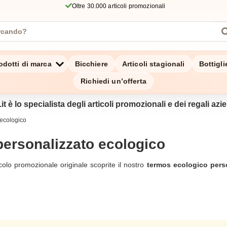
Oltre 30.000 articoli promozionali
odotti di marca
Bicchiere
Articoli stagionali
Bottigl
Richiedi un’offerta
it è lo specialista degli articoli promozionali e dei regali azien
 ecologico
ersonalizzato ecologico
colo promozionale originale scoprite il nostro
termos ecologico pers
colo ecologico dal fascino etico scegliete un
termos ecologico persona
personalizzato è caldo grazie al suo materiale ed elegante con la sua f
i da questi thermos ecologici personalizzati con una parete interna i
i agire a favore della salvaguardia del pianeta. Una bottiglia isoterm