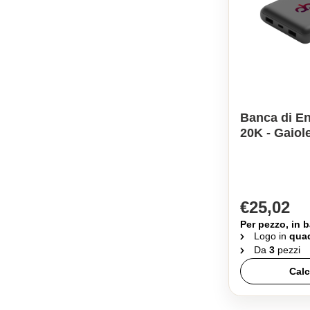
Banca di En
20K - Gaiole
€25,02
Per pezzo, in b
Logo in
quad
Da
3
pezzi
Calc