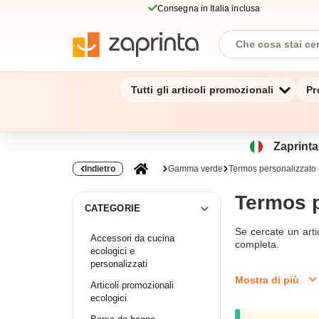
Consegna in Italia inclusa
Tutti gli articoli promozionali
Pr
Zaprinta.
Indietro
Gamma verde
Termos personalizzato
Termos p
CATEGORIE
Se cercate un arti
Accessori da cucina
completa.
ecologici e
personalizzati
Se cercate un arti
Mostra di più
bambù, il thermos 
Articoli promozionali
saranno affascinat
ecologici
vostro desiderio d