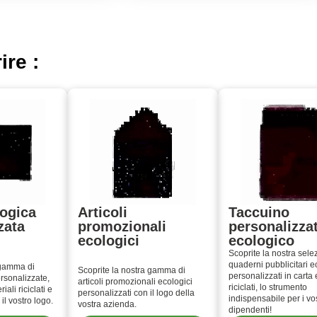
ire :
ogica
Articoli
Taccuino
zata
promozionali
personalizza
ecologici
ecologico
Scoprite la nostra sele
quaderni pubblicitari e
 gamma di
Scoprite la nostra gamma di
personalizzati in carta
rsonalizzate,
articoli promozionali ecologici
riciclati, lo strumento
iali riciclati e
personalizzati con il logo della
indispensabile per i vos
il vostro logo.
vostra azienda.
dipendenti!