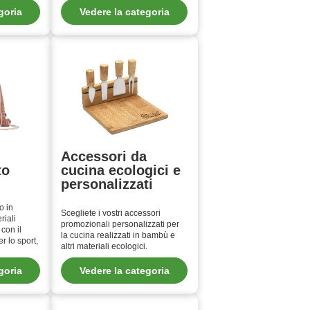
goria
Vedere la categoria
Accessori da
to
cucina ecologici e
personalizzati
o in
Scegliete i vostri accessori
riali
promozionali personalizzati per
 con il
la cucina realizzati in bambù e
r lo sport,
altri materiali ecologici.
goria
Vedere la categoria