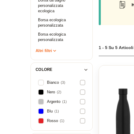
Borsa da bagno
conservare bevande
H
personalizzata
Ordinate le vostre 
ecologica
Borsa ecologica
personalizzata
Borsa ecologica
personalizzata
1 - 5 Su 5 Articoli
Altri filtri
COLORE
Bianco
(3)
Nero
(2)
Argento
(1)
Blu
(1)
Rosso
(1)