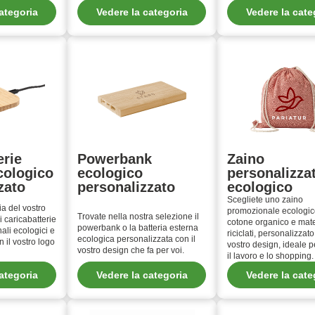
ategoria
Vedere la categoria
Vedere la cate
erie
Powerbank
Zaino
cologico
ecologico
personalizza
zato
personalizzato
ecologico
Scegliete uno zaino
ia del vostro
promozionale ecologic
Trovate nella nostra selezione il
i caricabatterie
cotone organico e mate
powerbank o la batteria esterna
ali ecologici e
riciclati, personalizzato
ecologica personalizzata con il
n il vostro logo
vostro design, ideale pe
vostro design che fa per voi.
il lavoro e lo shopping.
ategoria
Vedere la categoria
Vedere la cate