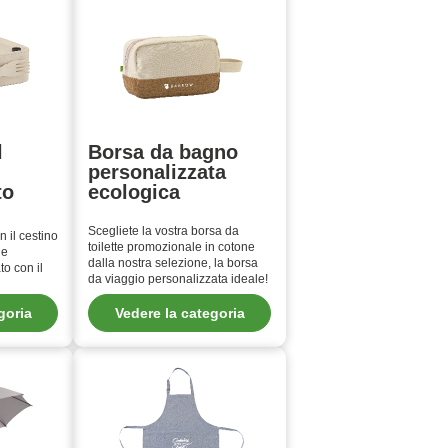
l
Borsa da bagno
personalizzata
to
ecologica
Scegliete la vostra borsa da
n il cestino
toilette promozionale in cotone
le
dalla nostra selezione, la borsa
o con il
da viaggio personalizzata ideale!
goria
Vedere la categoria