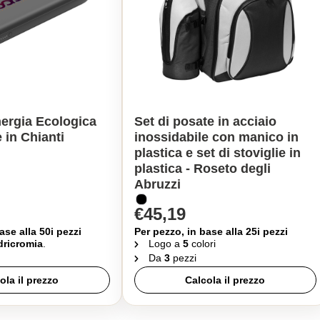
ergia Ecologica
Set di posate in acciaio
 in Chianti
inossidabile con manico in
plastica e set di stoviglie in
plastica - Roseto degli
Abruzzi
€45,19
ase alla 50i pezzi
Per pezzo, in base alla 25i pezzi
ricromia
.
Logo a
5
colori
Da
3
pezzi
ola il prezzo
Calcola il prezzo