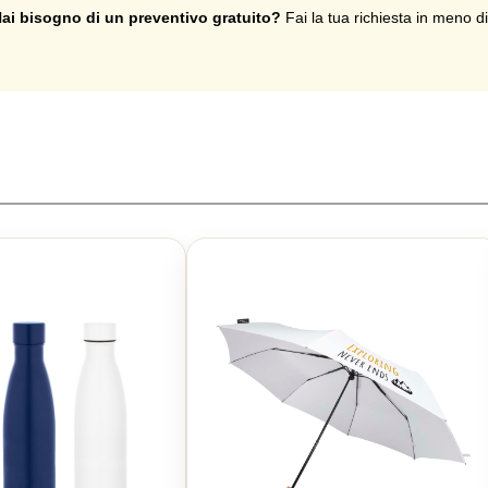
 calde e fredde in vacanza, al lavoro o in palestra.
ai bisogno di un preventivo gratuito?
Fai la tua richiesta in meno d
borracce thermos personalizzate con il vostro logo aziendale dalla nostra