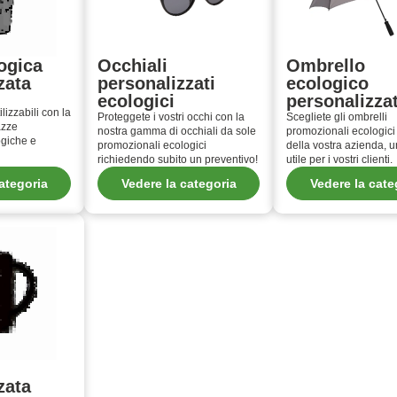
ogica
Occhiali
Ombrello
zata
personalizzati
ecologico
ecologici
personalizza
ilizzabili con la
Proteggete i vostri occhi con la
Scegliete gli ombrelli
azze
nostra gamma di occhiali da sole
promozionali ecologici 
ogiche e
promozionali ecologici
della vostra azienda, u
richiedendo subito un preventivo!
utile per i vostri clienti.
ategoria
Vedere la categoria
Vedere la cate
zata