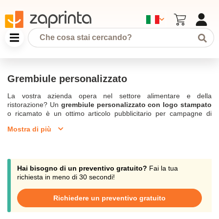
Grembiule personalizzato
La vostra azienda opera nel settore alimentare e della
ristorazione? Un
grembiule personalizzato con logo stampato
o ricamato è un ottimo articolo pubblicitario per campagne di
comunicazione attraverso gli oggetti. Come
idea regalo
o
Mostra di più
strumento promozionale
in occasione di un evento aziendale,
questo
Tessuto personalizzato
è perfetto. Accessorio economico
ma senza tempo, il
grembiule da cucina personalizzabile
rimane un modo efficace per mettere in mostra la vostra insegna
e comunicare con successo. Zaprinta ha sviluppato un
Hai bisogno di un preventivo gratuito?
Fai la tua
riconosciuto know-how nella personalizzazione degli articoli
richiesta in meno di 30 secondi!
promozionali. Il nostro negozio online vi offre le migliori soluzioni
per aumentare la vostra visibilità e migliorare la vostra
Richiedere un preventivo gratuito
reputazione. Ordinate subito i vostri grembiuli personalizzati e li
riceverete entro 10 giorni.