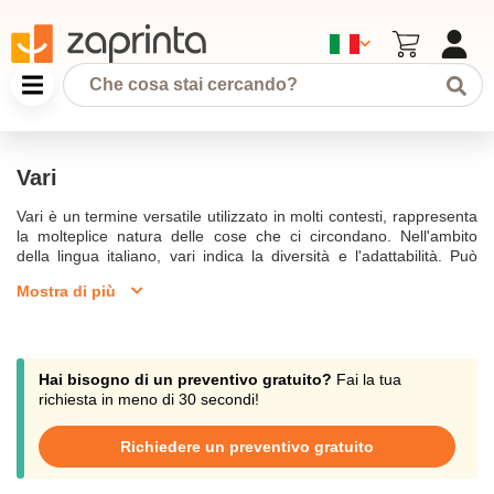
Vari
Vari è un termine versatile utilizzato in molti contesti, rappresenta
la molteplice natura delle cose che ci circondano. Nell'ambito
della lingua italiano, vari indica la diversità e l'adattabilità. Può
riferirsi a tipi di articoli, materiali o colori, come il nero, bianco e
Mostra di più
legno. Questo termine è utilizzato online e sul web per descrivere
contenuti eterogenei, come quelli su Wikipedia o altri progetti
come Treccani dove troverai significato ed etimologia. La
traduzione di vari nelle diverse lingue, inclusa quella inglese,
arricchisce il nostro vocabolario e comprensione globale.Nel
Hai bisogno di un preventivo gratuito?
Fai la tua
mondo della pittura e dell'art, vari tipi di materiali e tecniche sono
richiesta in meno di 30 secondi!
utilizzati per creare opere uniche. Da materiali come alluminio e
gomma a superfici di legno e mantello pezzato, l'uso di vari
Richiedere un preventivo gratuito
elementi stimola la creatività. Vai al contenuto di siti come Google
per esplorare questi termini, che sono presenti in molte discipline