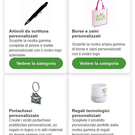
Articoli da scrittura
Borse e zaini
personalizzati
personalizzati
Scoprite la nostra gamma
Scoprite la nostra ampia gamma
completa di penne e matite
di borse e zaini personalizzati
personalizzate con il vostro logo
con il vostro logo.
aziendale.
Vedere la categoria
Vedere la categoria
Portachiavi
Regali tecnologici
personalizzato
personalizzati
Create i vostri portachiavi
Scegliete il prodotto
pubblicitari personalizzati, un
personalizzato perfetto dalla
regalo in legno o in altri materiali
nostra gamma di regali
da tenere sempre con voi!
tecnologici personalizzati.