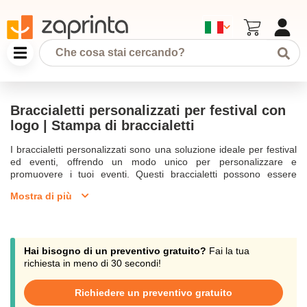
Braccialetti personalizzati per festival con
logo | Stampa di braccialetti
I braccialetti personalizzati sono una soluzione ideale per festival
ed eventi, offrendo un modo unico per personalizzare e
promuovere i tuoi eventi. Questi braccialetti possono essere
personalizzati con il tuo logo e sono disponibili in una gamma di
Mostra di più
braccialetti, compresi braccialetti in silicone, braccialetti in
poliestere e braccialetti in tyvek. Essi sono resistenti e durevoli,
perfetti per controllare gli accessi in eventi in tessuto o parchi
acquatici. I braccialetti in tessuto stampato sono realizzati in
materiali come poliestere, raso, tyvek e vinile, garantendo una
Hai bisogno di un preventivo gratuito?
Fai la tua
lunga durata e resistenza all'acqua. Con opzioni di
richiesta in meno di 30 secondi!
personalizzazione come serigrafia, stampa full color e pantone,
puoi personalizzarli secondo le tue esigenze. La chiusura di
Richiedere un preventivo gratuito
sicurezza e la chiusura adesiva assicurano che i braccialetti