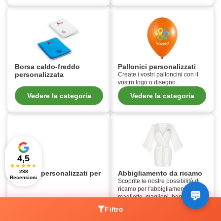
Borsa caldo-freddo
Pallonici personalizzati
personalizzata
Create i vostri palloncini con il
vostro logo o disegno.
Vedere la categoria
Vedere la categoria
4,5
★
★
★
★
★
288
Articoli personalizzati per
Abbigliamento da ricamo
Recensioni
fan
Scoprite le nostre possibilità di
ricamo per l'abbigliamento:
magliette, maglioni, berretti,
borse, grembiuli, ecc.
Filtro
Vedere la categoria
Vedere la categoria