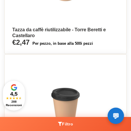
Tazza da caffè riutilizzabile - Torre Beretti e
Castellaro
€2,47
Per pezzo, in base alla 500i pezzi
4,5
★
★
★
★
★
288
Recensioni
Filtro