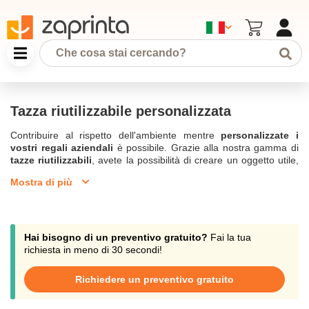
Tazza riutilizzabile personalizzata
Contribuire al rispetto dell'ambiente mentre
personalizzate i
vostri regali aziendali
è possibile. Grazie alla nostra gamma di
tazze riutilizzabili
, avete la possibilità di creare un oggetto utile,
senza creare sprechi. Approfittate della stampa del vostro logo
Mostra di più
sulla
tazza riutilizzabile personalizzata
per promuovere la
vostra attività commerciale. Scegliete il design
Tazze
personalizzate
in base alle vostre priorità. Trasparente, ecologica,
colorata o classica troverete di certo la tazza adatta per
pubblicizzarvi ai vostri clienti. Si possono scegliere molte
Hai bisogno di un preventivo gratuito?
Fai la tua
dimensioni e colori per dare un tocco personale. Facile da
richiesta in meno di 30 secondi!
trasportare e da usare la
tazza riutilizzabile personalizzata
è
apprezzata da grandi e piccini.
Richiedere un preventivo gratuito
Scegliete le tazze pubblicitarie riutilizzabili con il vostro logo
stampato.