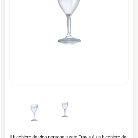
Il bicchiere da vino personalizzato Travis è un bicchiere da