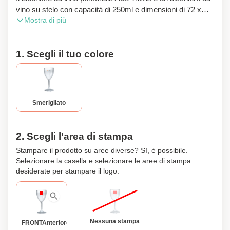
vino su stelo con capacità di 250ml e dimensioni di 72 x
Mostra di più
174 mm. Piccolo e semplice, è un articolo promozionale
semplice ed efficace per evidenziare l'immagine del vostro
marchio. Realizzato in una plastica resistente che imita il
1. Scegli il tuo colore
vetro, è un'alternativa ideale e durevole ai classici bicchieri.
Quantità minima ordinabile: 36. Venduto in unità di 12 pezzi;
Smerigliato
2. Scegli l'area di stampa
Stampare il prodotto su aree diverse? Sì, è possibile.
Selezionare la casella e selezionare le aree di stampa
desiderate per stampare il logo.
Nessuna stampa
FRONTAnteriore