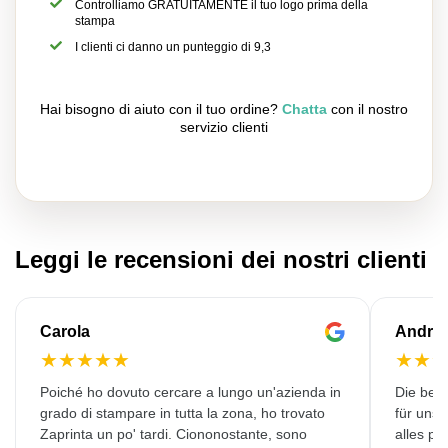
Controlliamo GRATUITAMENTE il tuo logo prima della
stampa
I clienti ci danno un punteggio di 9,3
Hai bisogno di aiuto con il tuo ordine?
Chatta
con il nostro
servizio clienti
Leggi le recensioni dei nostri clienti
Carola
Andre
★
★
★
★
★
★
★
Poiché ho dovuto cercare a lungo un'azienda in
Die bedr
grado di stampare in tutta la zona, ho trovato
für unse
Zaprinta un po' tardi. Ciononostante, sono
alles pr