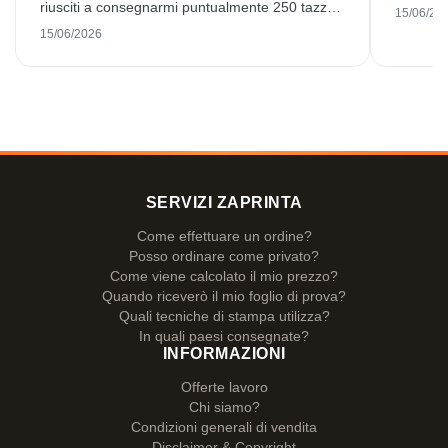
riusciti a consegnarmi puntualmente 250 tazze
15/06/20
smaltate splendidamente stampate. Sono molto
15/06/2026
soddisfatto. Grazie mille!
SERVIZI ZAPRINTA
Come effettuare un ordine?
Posso ordinare come privato?
Come viene calcolato il mio prezzo?
Quando riceverò il mio foglio di prova?
Quali tecniche di stampa utilizza?
In quali paesi consegnate?
INFORMAZIONI
Offerte lavoro
Chi siamo?
Condizioni generali di vendita
Disclaimer & Copyright