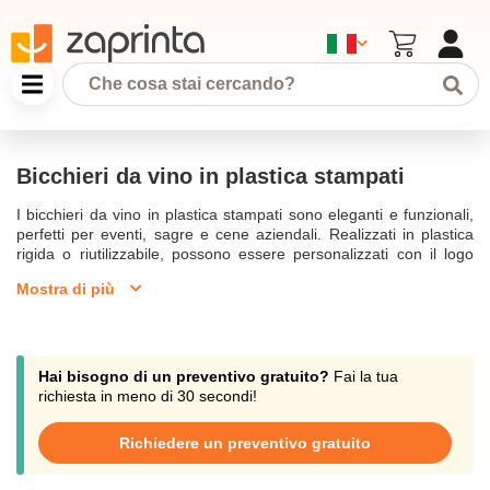
Bicchieri da vino in plastica stampati
I bicchieri da vino in plastica stampati sono eleganti e funzionali,
perfetti per eventi, sagre e cene aziendali. Realizzati in plastica
rigida o riutilizzabile, possono essere personalizzati con il logo
della tua azienda, offrendo un'opzione pratica e sicura per servire
Mostra di più
vino in modo raffinato. Disponibili in diverse capacità come 230
ml, questi bicchieri garantiscono resistenza agli urti e facilità di
lavaggio.
Hai bisogno di un preventivo gratuito?
Fai la tua
richiesta in meno di 30 secondi!
Richiedere un preventivo gratuito