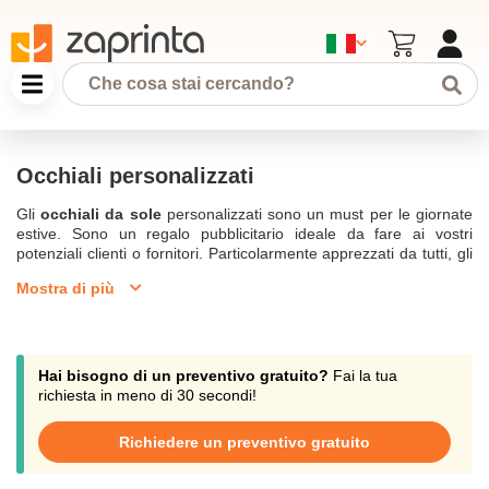
Occhiali personalizzati
Gli
occhiali da sole
personalizzati sono un must per le giornate
estive. Sono un regalo pubblicitario ideale da fare ai vostri
potenziali clienti o fornitori. Particolarmente apprezzati da tutti, gli
Occhiali da sole personalizzati
sono particolarmente trendy e utili.
Mostra di più
Vero e proprio
accessorio di moda
, gli occhiali da sole
personalizzati possono essere offerti anche in occasione di un
matrimonio, un seminario, un evento sportivo o culturale
. La
marcatura può essere effettuata sulle aste o sulle lenti per alcuni
modelli. Scoprite la nostra ampia gamma di occhiali pubblicitari:
Hai bisogno di un preventivo gratuito?
Fai la tua
troverete sempre un modello adatto alle vostre esigenze.
richiesta in meno di 30 secondi!
Create i vostri bicchieri personalizzati per il vostro evento o come
Richiedere un preventivo gratuito
regalo aziendale.