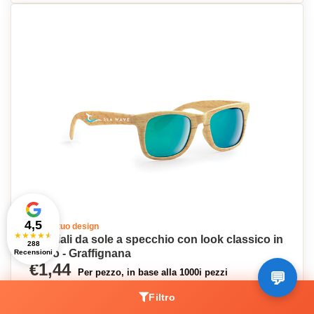
4,5
Crea il tuo design
★
★
★
★
★
Occhiali da sole a specchio con look classico in
288
legno - Graffignana
Recensioni
€1,44
Per pezzo, in base alla 1000i pezzi
Filtro