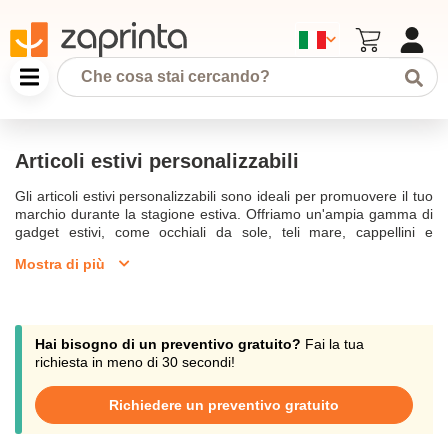
Articoli estivi personalizzabili
Gli articoli estivi personalizzabili sono ideali per promuovere il tuo
marchio durante la stagione estiva. Offriamo un'ampia gamma di
gadget estivi, come occhiali da sole, teli mare, cappellini e
infradito, tutti personalizzabili con il tuo logo. Perfetti per eventi
Mostra di più
promozionali o come regali aziendali, questi articoli estivi
garantiscono visibilità al tuo brand nelle giornate più calde.
Hai bisogno di un preventivo gratuito?
Fai la tua
richiesta in meno di 30 secondi!
Richiedere un preventivo gratuito