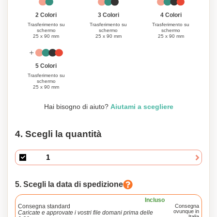
3 Colori
4 Colori
2 Colori
Trasferimento su
Trasferimento su
Trasferimento su
schermo
schermo
schermo
25 x 90 mm
25 x 90 mm
25 x 90 mm
5 Colori
Trasferimento su
schermo
25 x 90 mm
Hai bisogno di aiuto?
Aiutami a scegliere
4. Scegli la quantità
5. Scegli la data di spedizione
Incluso
Consegna standard
Consegna
ovunque in
Caricate e approvate i vostri file domani prima delle
Italia