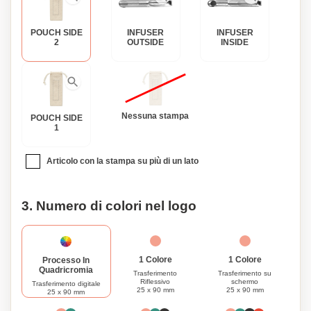
le tue iniziali per un tocco veramente unico. Che tu stia
godendo una tazza di tè coccolante a casa o che lo stia
POUCH SIDE
INFUSER
INFUSER
regalando a un amante del tè nella tua vita, il nostro set di
2
OUTSIDE
INSIDE
infusori per tè in acciaio inossidabile riutilizzabili è
un'aggiunta indispensabile a qualsiasi collezione di tè.
Nessuna stampa
POUCH SIDE
1
Articolo con la stampa su più di un lato
3. Numero di colori nel logo
1 Colore
1 Colore
Processo In
Quadricromia
Trasferimento
Trasferimento su
Riflessivo
schermo
Trasferimento digitale
25 x 90 mm
25 x 90 mm
25 x 90 mm