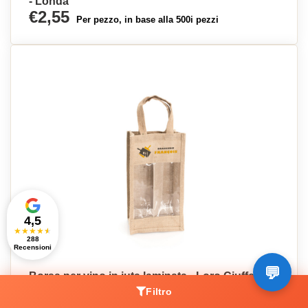
- Londa
€2,55
Per pezzo, in base alla 500i pezzi
4,5
★
★
★
★
★
288
Recensioni
Borsa per vino in iuta laminata - Loro Ciuffenna
€2,63
Filtro
Per pezzo, in base alla 500i pezzi