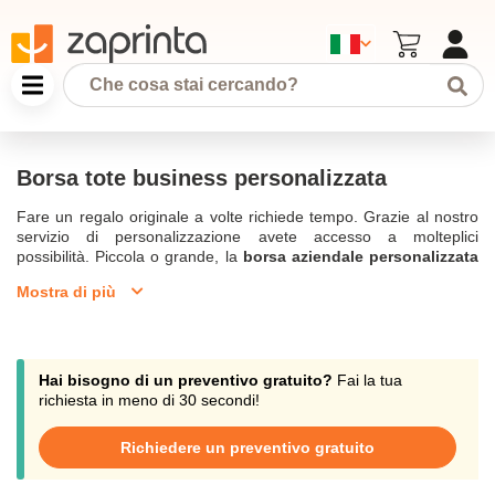
Borsa tote business personalizzata
Fare un regalo originale a volte richiede tempo. Grazie al nostro
servizio di personalizzazione avete accesso a molteplici
possibilità. Piccola o grande, la
borsa aziendale personalizzata
vi permette di integrare il vostro logo o motto su un accessorio di
Mostra di più
tendenza. Utilizzata in tutte le situazioni, come nello sport, nel
tempo libero o in ufficio, la
Borsa tote stampata
per il business
diventa un ottimo spazio pubblicitario. È possibile ordinare piccole
quantità a partire da 10 pezzi e il nostro servizio clienti può essere
contattato via chat, telefono o e-mail a:
Hai bisogno di un preventivo gratuito?
Fai la tua
commercial@zaprinta.com.
richiesta in meno di 30 secondi!
Scegliete una delle nostre borse promozionali come regalo
Richiedere un preventivo gratuito
personalizzato per la vostra azienda.