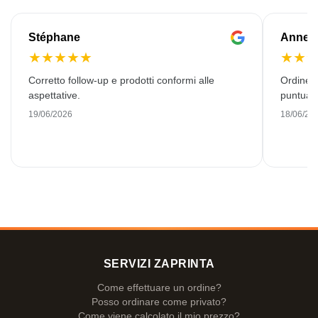
Stéphane
Anne-M
★
★
★
★
★
★
★
Corretto follow-up e prodotti conformi alle
Ordine 
aspettative.
puntuale
19/06/2026
18/06/20
SERVIZI ZAPRINTA
Come effettuare un ordine?
Posso ordinare come privato?
Come viene calcolato il mio prezzo?