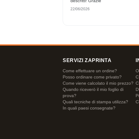
descritti! Grazie
22/06/2026
SERVIZI ZAPRINTA
I
Come effettuare un ordine?
O
Posso ordinare come privato?
C
Come viene calcolato il mio prezzo?
C
Quando riceverò il mio foglio di
D
prova?
P
Quali tecniche di stampa utilizza?
C
In quali paesi consegnate?