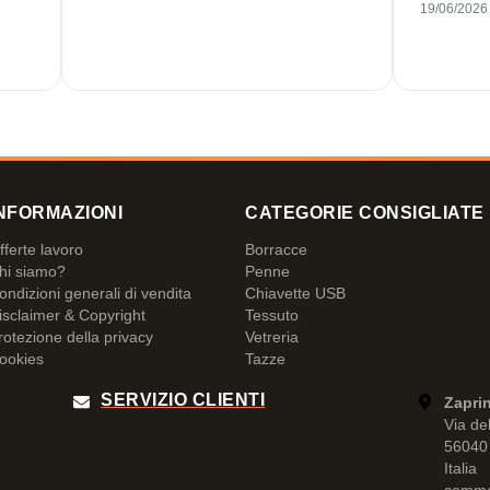
19/06/2026
NFORMAZIONI
CATEGORIE CONSIGLIATE
fferte lavoro
Borracce
hi siamo?
Penne
ondizioni generali di vendita
Chiavette USB
isclaimer & Copyright
Tessuto
rotezione della privacy
Vetreria
ookies
Tazze
SERVIZIO CLIENTI
Zaprin
Via de
56040 
Italia