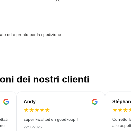
ato ed è pronto per la spedizione
oni dei nostri clienti
Andy
Stéphan
★
★
★
★
★
★
★
★
ttati
super kwaliteit en goedkoop !
Corretto f
ome
alle aspett
22/06/2026