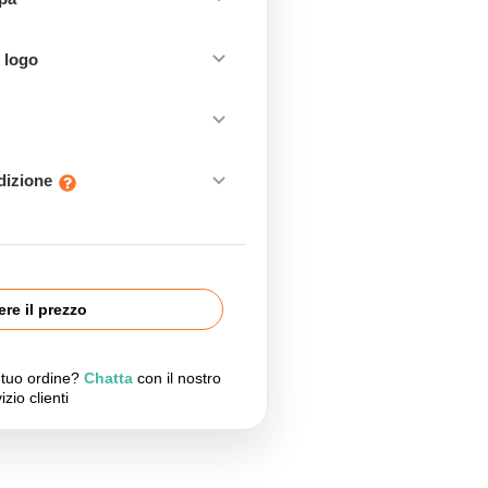
 logo
edizione
re il prezzo
l tuo ordine?
Chatta
con il nostro
izio clienti