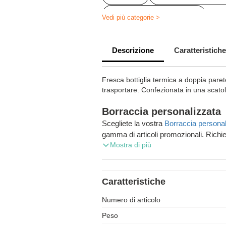
Borraccia personalizzata
Vedi più categorie >
Bottiglia isotermica personalizzabil
Descrizione
Caratteristiche
Pallone isotermico personalizzabil
Bottiglia aziendale personalizzabile
Fresca bottiglia termica a doppia pare
trasportare. Confezionata in una scato
Attrezzatura sportiva da fitness pe
Borraccia personalizzata
Scegliete la vostra
Borraccia personal
gamma di articoli promozionali. Richie
Mostra di più
gratuita e godetevi la consegna gratuit
Caratteristiche
Numero di articolo
Peso