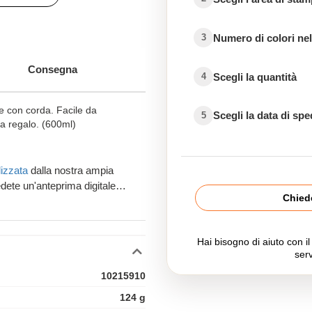
Numero di colori nel
3
e
Consegna
e
Scegli la quantità
4
te con corda. Facile da
Scegli la data di sp
5
la regalo. (600ml)
rsonalizzata
izzata
dalla nostra ampia
dete un'anteprima digitale
Chiede
a del vostro ordine.
Hai bisogno di aiuto con i
serv
10215910
124 g