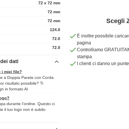
72 x 72 mm
72 mm
Scegli 
72 mm
124.0
È inoltre possibile carica
72.0
pagina
72.0
Controlliamo GRATUITAME
stampa
dei dati
I clienti ci danno un punt
 i miei file?
ile a Doppia Parete con Corda
r risultato possibile? Ti
ign in formato AI
logo?
ampa durante l’ordine. Questo ci
Se il tuo logo non è subito