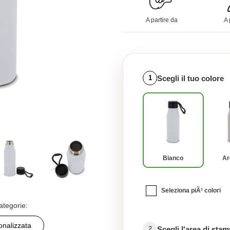
A partire da
A 
Scegli il tuo colore
1
Bianco
Ar
Seleziona piÃ¹ colori
ategorie:
onalizzata
Scegli l'area di sta
2