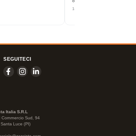
ottima qualità!
18/06/2026
SEGUITECI
ta Italia S.R.L
l Commercio Sud, 94
Santa Luce (PI)