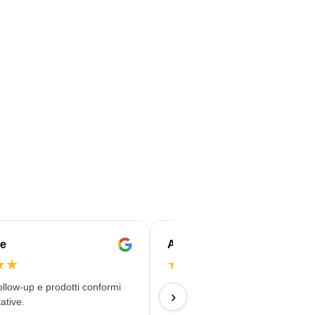
e
Anne-Marie
★
★
★
★
★
★
★
ollow-up e prodotti conformi
Ordine semplice, buon prezzo e
›
ative.
consegna puntuale con una stam