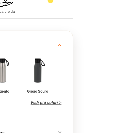
partire da
gento
Grigio Scuro
Vedi più colori >
mpa