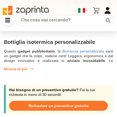
Bottiglia isotermica personalizzabile
Questo
gadget pubblicitario
, la
Borraccia personalizzata
sarà
un gadget che fa colpo, statene certi! Leggera, ergonomica e dal
design innovativo è realizzata in
acciaio inossidabile
. Le
persone a cui la donerete potranno usarlo per portare con sé
Mostra di più
bevande fredde
o
calde
. I modelli a doppia parete assicurano
che le bevande rimangano calde per diverse ore. Come sempre
potete ordinare le vostre bottiglie isotermiche personalizzabili con
il vostro
logo
nel nostro negozio online a partire da 10 pezzi.
Hai bisogno di un preventivo gratuito?
Fai la tua
Mantenete le vostre bevande calde o fredde con la bottiglia
richiesta in meno di 30 secondi!
isotermica personalizzata.
Richiedere un preventivo gratuito