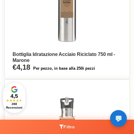
Bottiglia Idratazione Acciaio Riciclato 750 ml -
Marone
€4,18
Per pezzo, in base alla 250i pezzi
4,5
★
★
★
★
★
288
Recensioni
Filtro