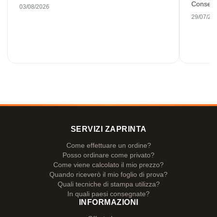
Consegn
03/08/2026
29/07/20
SERVIZI ZAPRINTA
Come effettuare un ordine?
Posso ordinare come privato?
Come viene calcolato il mio prezzo?
Quando riceverò il mio foglio di prova?
Quali tecniche di stampa utilizza?
In quali paesi consegnate?
INFORMAZIONI