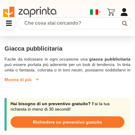
Giacca pubblicitaria
Facile da indossare in ogni occasione una
giacca pubblicitaria
può essere portata più aderente per un look di tendenza. In tinta
unita o fantasia, colorata o in toni neutri, possiamo soddisfarvi in
tutto e per tutto per realizzare la vostra giacca pubblicitaria ideale.
Mostra di più
Con un messaggio pubblicitario, il vostro logo o una frase buffa
che celebra una ricorrenza speciale del vostro gruppo sportivo o
di amici, crea la tua
Giacca personalizzata varia
. I nostri ordini di
giacche pubblicitarie
sono disponibili a partire da 10 pezzi per
garantirti un prezzo basso tutto l'anno. Contatta il nostro servizio
Hai bisogno di un preventivo gratuito?
Fai la tua
clienti per una consulenza professionale via telefono, chat o
richiesta in meno di 30 secondi!
all'indirizzo email: support@zaprinta.com.
Richiedere un preventivo gratuito
Trovate tutte le nostre giacche promozionali per uomo e donna in
softshell, pile o altri materiali.