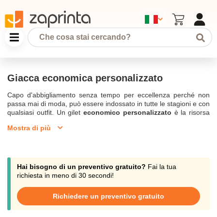
Giacca economica personalizzato
Capo d'abbigliamento senza tempo per eccellenza perché non
passa mai di moda, può essere indossato in tutte le stagioni e con
qualsiasi outfit. Un gilet
economico personalizzato
è la risorsa
fashion di ogni guardaroba. Con i pantaloni o con la gonna, per
Mostra di più
grandi e piccini, una
Giacca personalizzata varia
può essere
realizzata in molti tessuti a seconda dei desideri. Scoprite tutte le
possibilità di personalizzare una giacca senza superare il vostro
budget grazie alla nostra selezione di
giacche personalizzabili
economiche
. Ordinate a partire da 10 pezzi e approfittate tutti i
Hai bisogno di un preventivo gratuito?
Fai la tua
nostri consigli! Via chat, telefono o e-mail all'indirizzo
richiesta in meno di 30 secondi!
support@zaprinta.com, siamo a vostra disposizione per ogni
dubbio.
Richiedere un preventivo gratuito
Budget ridotto? Scegliete dalla nostra selezione di giacche
personalizzate e stampate il vostro logo a un prezzo conveniente.