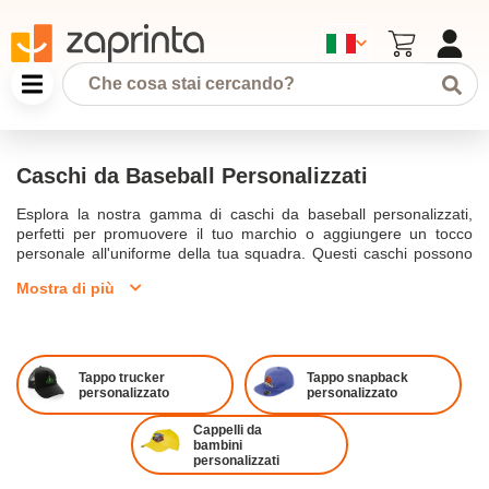
Caschi da Baseball Personalizzati
Esplora la nostra gamma di caschi da baseball personalizzati,
perfetti per promuovere il tuo marchio o aggiungere un tocco
personale all'uniforme della tua squadra. Questi caschi possono
essere personalizzati con il tuo logo, design o testo, rendendoli
Mostra di più
ideali per eventi aziendali, omaggi promozionali o uniformi di
squadra. I nostri caschi da baseball sono realizzati con materiali
di alta qualità e sono disponibili in vari stili, tra cui snapback,
trucker e classici caschi da baseball. Con opzioni per ricamo o
stampa, puoi creare un casco che rappresenti davvero il tuo
Tappo trucker
Tappo snapback
marchio.
personalizzato
personalizzato
Cappelli da
bambini
personalizzati