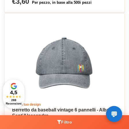
€3,60
Per pezzo, in base alla 500i pezzi
4,5
★
★
★
★
★
288
Recensioni
Crea il tuo design
Berretto da baseball vintage 6 pannelli - Albano
Sant’Alessandro
€4,43
Filtro
Per pezzo, in base alla 250i pezzi