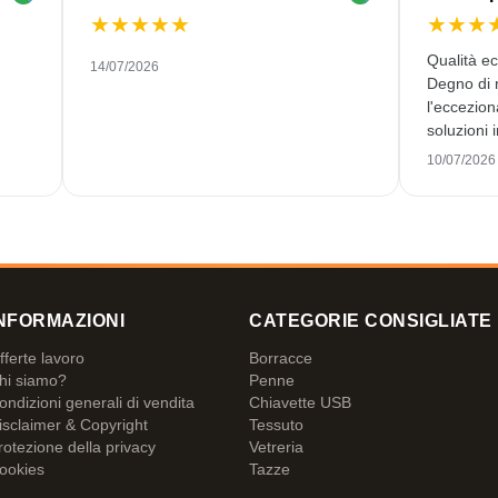
★
★
★
★
★
★
★
★
Qualità e
14/07/2026
Degno di n
l'eccezion
soluzioni 
Niente co
10/07/2026
Una rarità
di prim'ordine. Se potessi
più stelle.
NFORMAZIONI
CATEGORIE CONSIGLIATE
fferte lavoro
Borracce
hi siamo?
Penne
ondizioni generali di vendita
Chiavette USB
isclaimer & Copyright
Tessuto
rotezione della privacy
Vetreria
ookies
Tazze