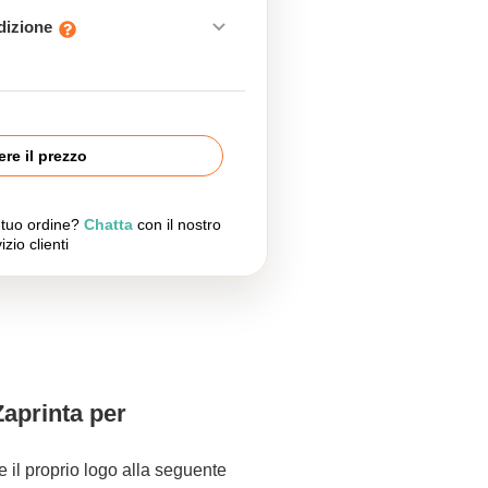
edizione
re il prezzo
l tuo ordine?
Chatta
con il nostro
izio clienti
Zaprinta per
re il proprio logo alla seguente