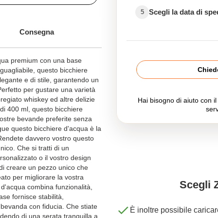
Scegli la data di sp
5
Consegna
acqua premium con una base
Chiede
guagliabile, questo bicchiere
elegante e di stile, garantendo un
Perfetto per gustare una varietà
pregiato whiskey ed altre delizie
Hai bisogno di aiuto con i
di 400 ml, questo bicchiere
serv
vostre bevande preferite senza
gue questo bicchiere d'acqua è la
 Rendete davvero vostro questo
ico. Che si tratti di un
onalizzato o il vostro design
 di creare un pezzo unico che
eato per migliorare la vostra
Scegli 
 d'acqua combina funzionalità,
se fornisce stabilità,
 bevanda con fiducia. Che stiate
È inoltre possibile carica
dendo di una serata tranquilla a