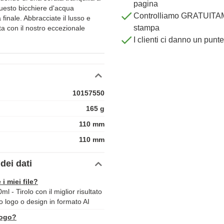
pagina
uesto bicchiere d'acqua
Controlliamo GRATUITAME
 finale. Abbracciate il lusso e
stampa
ta con il nostro eccezionale
I clienti ci danno un punt
10157550
165 g
110 mm
110 mm
dei dati
 i miei file?
 - Tirolo con il miglior risultato
uo logo o design in formato AI
logo?