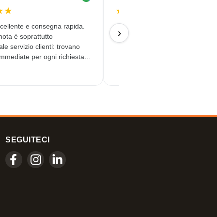
★
★
★
★
★
★
★
ccellente e consegna rapida.
09/07/2026
›
ota è soprattutto
ale servizio clienti: trovano
immediate per ogni richiesta.
nversazioni automatizzate.
 al giorno d'oggi. Un servizio
, darei anche
SEGUITECI