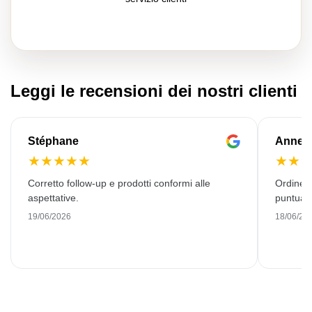
Leggi le recensioni dei nostri clienti
Stéphane
Anne-M
★
★
★
★
★
★
★
Corretto follow-up e prodotti conformi alle
Ordine 
aspettative.
puntuale
19/06/2026
18/06/20