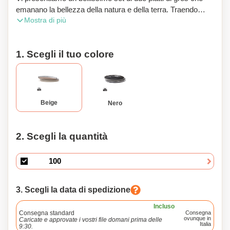
emanano la bellezza della natura e della terra. Traendo
Mostra di più
ispirazione dal mondo che ci circonda, questi piatti
catturano l'essenza del fascino rustico nei loro toni naturali
della terra. Combinando l'eleganza del design giapponese
1. Scegli il tuo colore
con la semplicità dell'estetica scandinava, fondono senza
sforzo stili rustici e moderni.
Beige
Nero
2. Scegli la quantità
3. Scegli la data di spedizione
Incluso
Consegna standard
Consegna
ovunque in
Caricate e approvate i vostri file domani prima delle
Italia
9:30.