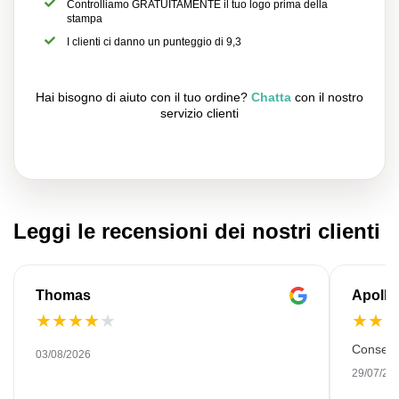
Controlliamo GRATUITAMENTE il tuo logo prima della
stampa
I clienti ci danno un punteggio di 9,3
Hai bisogno di aiuto con il tuo ordine?
Chatta
con il nostro
servizio clienti
Leggi le recensioni dei nostri clienti
Thomas
Apollo
★
★
★
★
★
★
★
Consegn
03/08/2026
29/07/20