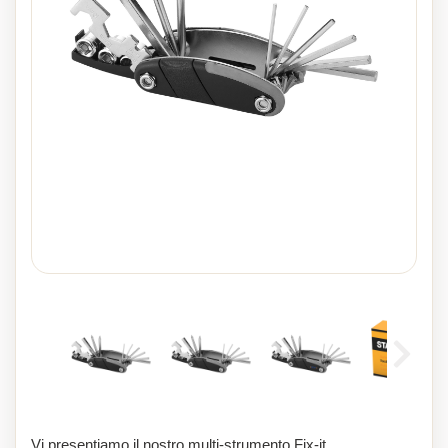
Vi presentiamo il nostro multi-strumento Fix-it