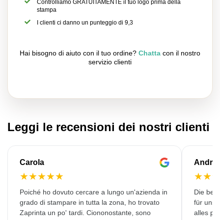
Controlliamo GRATUITAMENTE il tuo logo prima della
stampa
I clienti ci danno un punteggio di 9,3
Hai bisogno di aiuto con il tuo ordine?
Chatta
con il nostro
servizio clienti
Leggi le recensioni dei nostri clienti
Carola
Andre
★
★
★
★
★
★
★
Poiché ho dovuto cercare a lungo un'azienda in
Die bedr
grado di stampare in tutta la zona, ho trovato
für unse
Zaprinta un po' tardi. Ciononostante, sono
alles pr