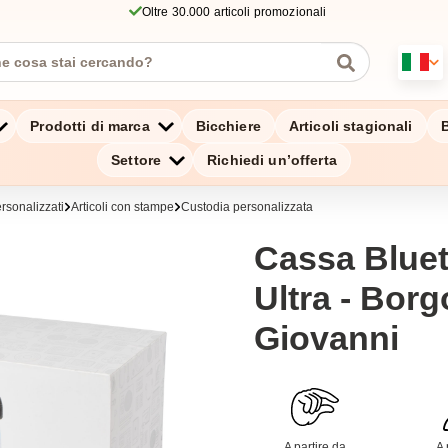
Oltre 30.000 articoli promozionali
Prodotti di marca
Bicchiere
Articoli stagionali
B
Settore
Richiedi un’offerta
rsonalizzati
Articoli con stampe
Custodia personalizzata
Cassa Blue
Ultra - Bor
Giovanni
A partire da
A 