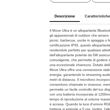
Descrizione
Caratteristiche
Il Move Ultra è un altoparlante Bluetoot
gli appassionati di outdoor che amano 
picnic, barbecue, uscite in spiaggia o f
certificazione IPX5, questo altoparlante
rendendolo perfetto per qualsiasi attivit
dell'altoparlante potente da 5W assicu
coinvolgente, che permette di godere d
una eccezionale chiarezza. Dotato della
Move Ultra offre una connessione stab
energia, garantendo lo streaming audio
metri di distanza. Il microfono incorpor
consentono chiamate in vivavoce, ment
permette un facile controllo del tuo disp
con una batteria incorporata di 1200mAh
tempo di riproduzione al volume mass
è accesa. Quando la luce d'umore RGB 
batteria si estende a 5 ore. Inoltre, l'a