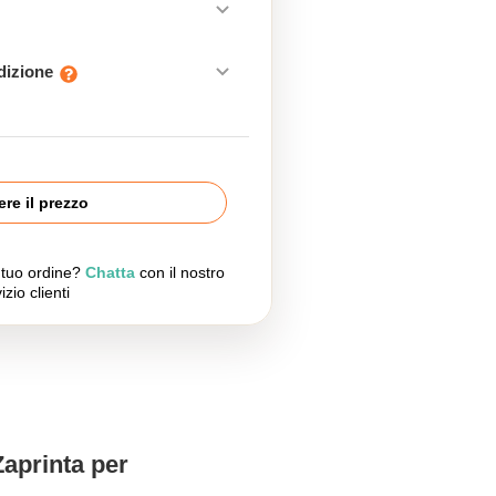
edizione
re il prezzo
l tuo ordine?
Chatta
con il nostro
izio clienti
Zaprinta per