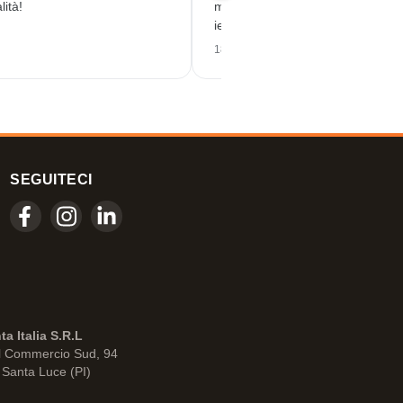
lità!
molto soddisfatta dell'ordine rice
ieri. Lavoro preciso e servizio di q
18/06/2026
SEGUITECI
ta Italia S.R.L
l Commercio Sud, 94
Santa Luce (PI)