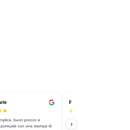
rie
Françoise
★
★
★
★
★
★
★
mplice, buon prezzo e
L'Agenzia per lo Sviluppo Locale
›
puntuale con una stampa di
di Lontzen-Plombières-Welkenra