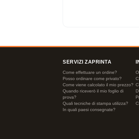
SERVIZI ZAPRINTA
I
Come effettuare un ordine?
O
Posso ordinare come privato?
C
Come viene calcolato il mio prezzo?
C
Quando riceverò il mio foglio di
D
prova?
P
Quali tecniche di stampa utilizza?
C
In quali paesi consegnate?