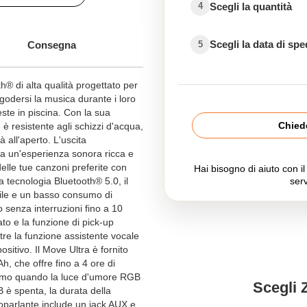
Scegli la quantità
4
Scegli la data di sp
Consegna
5
h® di alta qualità progettato per
godersi la musica durante i loro
este in piscina. Con la sua
Chiede
 è resistente agli schizzi d'acqua,
à all'aperto. L'uscita
ra un'esperienza sonora ricca e
elle tue canzoni preferite con
Hai bisogno di aiuto con i
 tecnologia Bluetooth® 5.0, il
serv
ile e un basso consumo di
 senza interruzioni fino a 10
ato e la funzione di pick-up
re la funzione assistente vocale
ositivo. Il Move Ultra è fornito
, che offre fino a 4 ore di
imo quando la luce d'umore RGB
Scegli 
è spenta, la durata della
ltoparlante include un jack AUX e