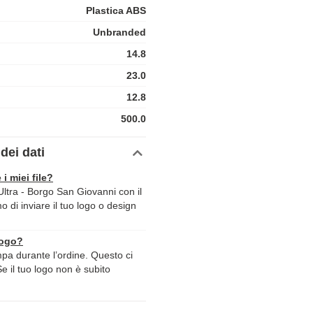
Plastica ABS
Unbranded
14.8
23.0
12.8
500.0
dei dati
 i miei file?
tra - Borgo San Giovanni con il
mo di inviare il tuo logo o design
logo?
ampa durante l’ordine. Questo ci
Se il tuo logo non è subito