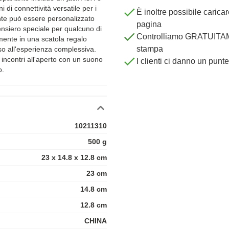
 di connettività versatile per i
È inoltre possibile carica
ante può essere personalizzato
pagina
nsiero speciale per qualcuno di
Controlliamo GRATUITAME
mente in una scatola regalo
stampa
o all'esperienza complessiva.
i incontri all'aperto con un suono
I clienti ci danno un punt
o.
10211310
500 g
23 x 14.8 x 12.8 cm
23 cm
14.8 cm
12.8 cm
CHINA