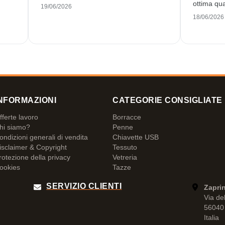
ottima qua
19/06/2026
18/06/2026
NFORMAZIONI
CATEGORIE CONSIGLIATE
fferte lavoro
Borracce
hi siamo?
Penne
ondizioni generali di vendita
Chiavette USB
isclaimer & Copyright
Tessuto
rotezione della privacy
Vetreria
ookies
Tazze
SERVIZIO CLIENTI
Zaprin
Via de
56040 
Italia