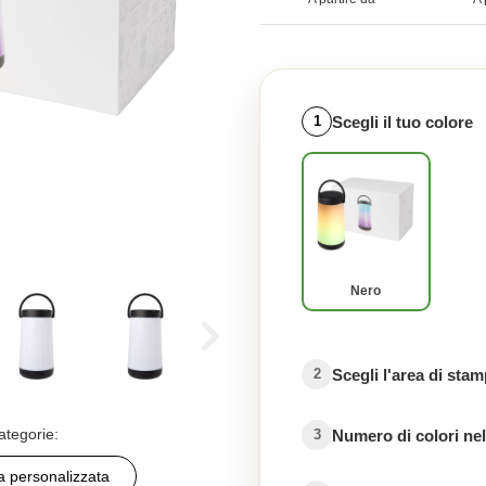
Scegli il tuo colore
1
Nero
Scegli l'area di sta
2
ategorie:
Numero di colori nel
3
a personalizzata