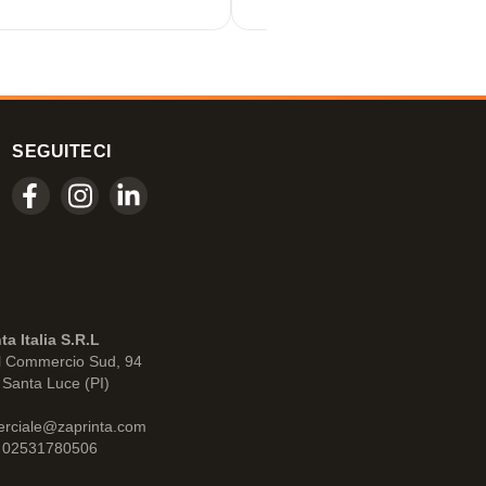
SEGUITECI
ta Italia S.R.L
l Commercio Sud, 94
Santa Luce (PI)
rciale@zaprinta.com
: 02531780506