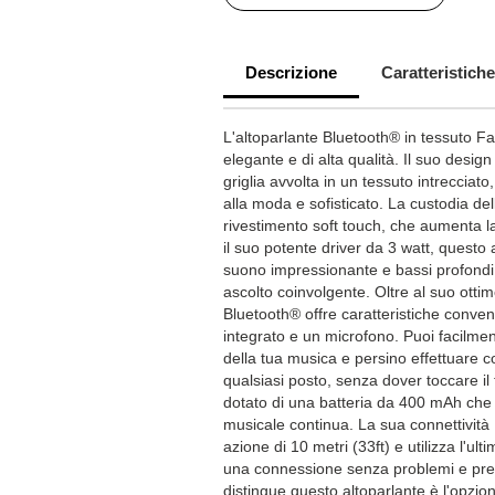
Descrizione
Caratteristiche
L'altoparlante Bluetooth® in tessuto Fa
elegante e di alta qualità. Il suo desi
griglia avvolta in un tessuto intrecciato
alla moda e sofisticato. La custodia de
rivestimento soft touch, che aumenta
il suo potente driver da 3 watt, questo 
suono impressionante e bassi profondi
ascolto coinvolgente. Oltre al suo otti
Bluetooth® offre caratteristiche conven
integrato e un microfono. Puoi facilmen
della tua musica e persino effettuare 
qualsiasi posto, senza dover toccare il 
dotato di una batteria da 400 mAh che o
musicale continua. La sua connettività
azione di 10 metri (33ft) e utilizza l'ul
una connessione senza problemi e pres
distingue questo altoparlante è l'opzio