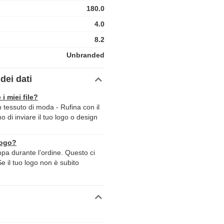
180.0
4.0
8.2
Unbranded
dei dati
 i miei file?
 tessuto di moda - Rufina con il
mo di inviare il tuo logo o design
logo?
ampa durante l’ordine. Questo ci
Se il tuo logo non è subito