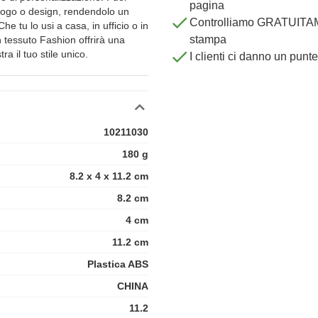
pagina
o logo o design, rendendolo un
Controlliamo GRATUITAME
e tu lo usi a casa, in ufficio o in
stampa
 tessuto Fashion offrirà una
a il tuo stile unico.
I clienti ci danno un punt
10211030
180 g
8.2 x 4 x 11.2 cm
8.2 cm
4 cm
11.2 cm
Plastica ABS
CHINA
11.2