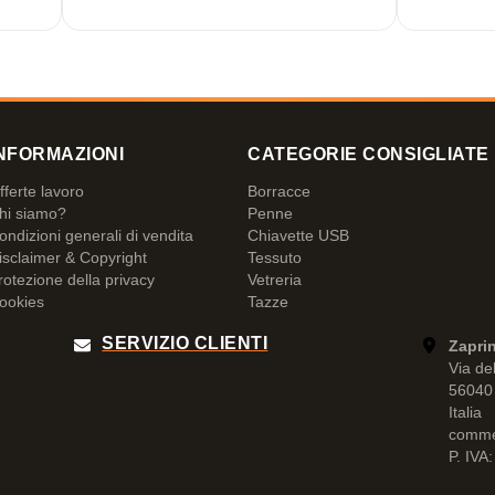
NFORMAZIONI
CATEGORIE CONSIGLIATE
fferte lavoro
Borracce
hi siamo?
Penne
ondizioni generali di vendita
Chiavette USB
isclaimer & Copyright
Tessuto
rotezione della privacy
Vetreria
ookies
Tazze
SERVIZIO CLIENTI
Zaprin
Via de
56040 
Italia
comme
P. IVA