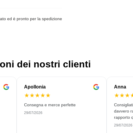
ato ed è pronto per la spedizione
oni dei nostri clienti
Apollonia
Anna
★
★
★
★
★
★
★
★
Consegna e merce perfette
Consiglia
davvero r
29/07/2026
rapporto q
29/07/2026