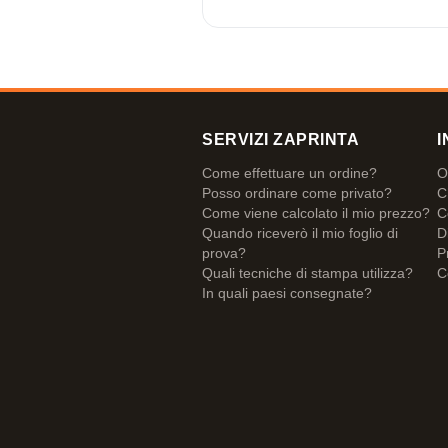
SERVIZI ZAPRINTA
I
Come effettuare un ordine?
O
Posso ordinare come privato?
C
Come viene calcolato il mio prezzo?
C
Quando riceverò il mio foglio di
D
prova?
P
Quali tecniche di stampa utilizza?
C
In quali paesi consegnate?