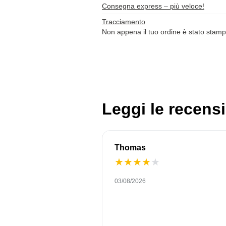
Consegna express – più veloce!
Tracciamento
Non appena il tuo ordine è stato stamp
Leggi le recensi
Thomas
★
★
★
★
★
03/08/2026