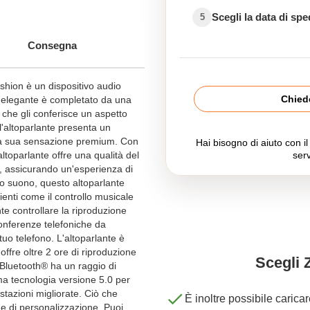
Scegli la data di sp
5
Consegna
shion è un dispositivo audio
Chiede
gn elegante è completato da una
, che gli conferisce un aspetto
ll'altoparlante presenta un
 la sua sensazione premium. Con
Hai bisogno di aiuto con i
altoparlante offre una qualità del
serv
, assicurando un'esperienza di
mo suono, questo altoparlante
ienti come il controllo musicale
te controllare la riproduzione
conferenze telefoniche da
tuo telefono. L'altoparlante è
ffre oltre 2 ore di riproduzione
Scegli 
 Bluetooth® ha un raggio di
tima tecnologia versione 5.0 per
tazioni migliorate. Ciò che
È inoltre possibile carica
ne di personalizzazione. Puoi