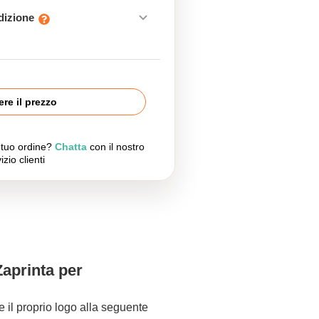
edizione
re il prezzo
l tuo ordine?
Chatta
con il nostro
izio clienti
Zaprinta per
re il proprio logo alla seguente