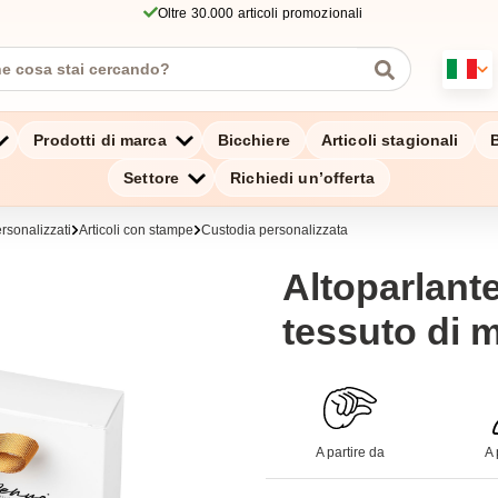
Oltre 30.000 articoli promozionali
Prodotti di marca
Bicchiere
Articoli stagionali
B
Settore
Richiedi un’offerta
rsonalizzati
Articoli con stampe
Custodia personalizzata
Altoparlant
tessuto di 
A partire da
A 