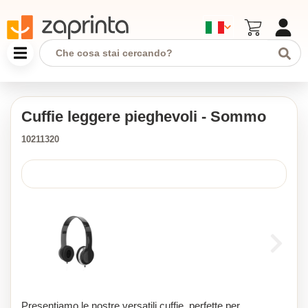
Cuffie leggere pieghevoli - Sommo
10211320
Presentiamo le nostre versatili cuffie, perfette per