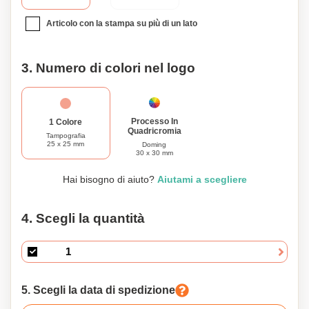
musica e goditi un audio nitido e chiaro. Non
compromettere lo stile o la funzionalità. Scegli le nostre
Articolo con la stampa su più di un lato
cuffie personalizzabili per un'esperienza di ascolto
eccellente e un tocco personalizzato.
3. Numero di colori nel logo
Processo In
1 Colore
Quadricromia
Tampografia
25 x 25 mm
Doming
30 x 30 mm
Hai bisogno di aiuto?
Aiutami a scegliere
4. Scegli la quantità
5. Scegli la data di spedizione