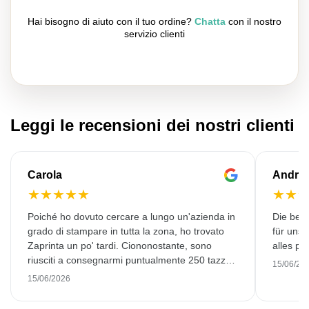
Hai bisogno di aiuto con il tuo ordine?
Chatta
con il nostro
servizio clienti
Leggi le recensioni dei nostri clienti
Carola
Andre
★
★
★
★
★
★
★
Poiché ho dovuto cercare a lungo un'azienda in
Die bedr
grado di stampare in tutta la zona, ho trovato
für unse
Zaprinta un po' tardi. Ciononostante, sono
alles pr
riusciti a consegnarmi puntualmente 250 tazze
15/06/20
smaltate splendidamente stampate. Sono molto
15/06/2026
soddisfatto. Grazie mille!