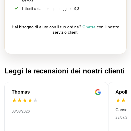
stampa
I clienti ci danno un punteggio di 9,3
Hai bisogno di aiuto con il tuo ordine?
Chatta
con il nostro
servizio clienti
Leggi le recensioni dei nostri clienti
Thomas
Apollo
★
★
★
★
★
★
★
Consegn
03/08/2026
29/07/20