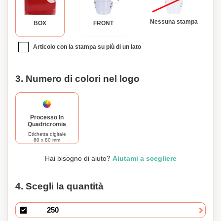
personale e sentiment. Preparati a festeggiare le vacanze
con stile con la nostra tazza di ceramica con cucchiaio
Nessuna stampa
BOX
FRONT
integrato e decorazione di Babbo Natale. Ordina ora e rendi
questa stagione festiva ancora più memorabile per te o per
Articolo con la stampa su più di un lato
qualcuno di speciale.
3. Numero di colori nel logo
Processo In
Quadricromia
Etichetta digitale
80 x 80 mm
Hai bisogno di aiuto?
Aiutami a scegliere
4. Scegli la quantità