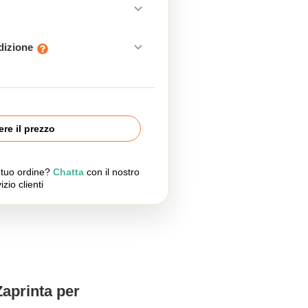
edizione
re il prezzo
l tuo ordine?
Chatta
con il nostro
izio clienti
Zaprinta per