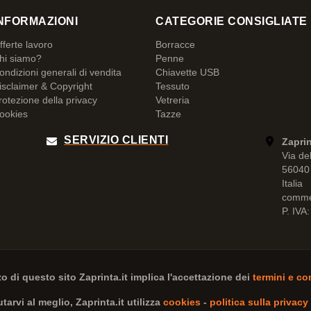
NFORMAZIONI
CATEGORIE CONSIGLIATE
fferte lavoro
Borracce
hi siamo?
Penne
ondizioni generali di vendita
Chiavette USB
isclaimer & Copyright
Tessuto
rotezione della privacy
Vetreria
ookies
Tazze
SERVIZIO CLIENTI
Zaprin
Via de
56040 
Italia
comme
P. IVA
zzo di questo sito
Zaprinta.it
implica l'accettazione dei
termini e co
iutarvi al meglio,
Zaprinta.it
utilizza
cookies
-
politica sulla privacy