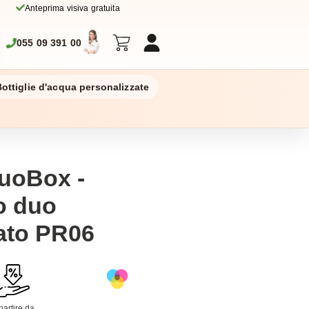
Anteprima visiva gratuita
055 09 391 00
ottiglie d'acqua personalizzate
uoBox -
o duo
ato PR06
partire da