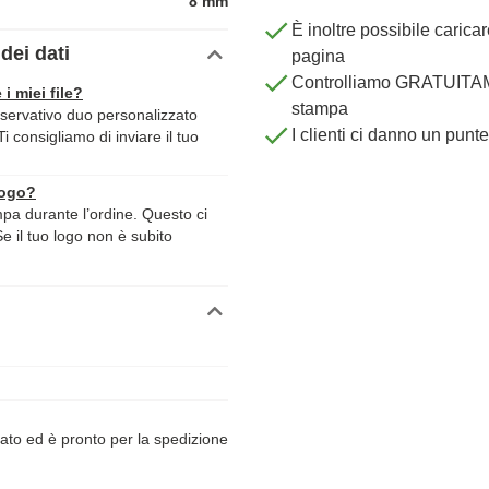
8 mm
È inoltre possibile carica
dei dati
pagina
Controlliamo GRATUITAME
 i miei file?
stampa
ervativo duo personalizzato
I clienti ci danno un punt
Ti consigliamo di inviare il tuo
logo?
ampa durante l’ordine. Questo ci
Se il tuo logo non è subito
ato ed è pronto per la spedizione