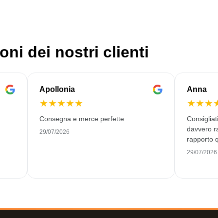
oni dei nostri clienti
Apollonia
Anna
★
★
★
★
★
★
★
★
Consegna e merce perfette
Consiglia
davvero r
29/07/2026
rapporto q
29/07/2026