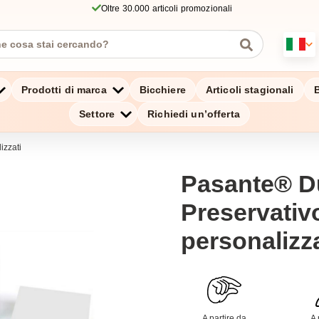
Oltre 30.000 articoli promozionali
Prodotti di marca
Bicchiere
Articoli stagionali
B
Settore
Richiedi un’offerta
izzati
Pasante® D
Preservativ
personalizz
A partire da
A 