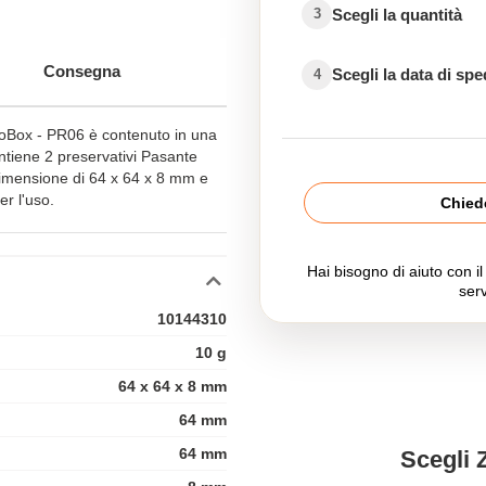
Scegli la quantità
3
Consegna
Scegli la data di sp
4
uoBox - PR06 è contenuto in una
ntiene 2 preservativi Pasante
dimensione di 64 x 64 x 8 mm e
er l'uso.
Chiede
Hai bisogno di aiuto con i
serv
10144310
10 g
64 x 64 x 8 mm
64 mm
64 mm
Scegli 