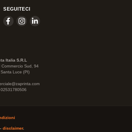
SEGUITECI
ta Italia S.R.L
l Commercio Sud, 94
Santa Luce (PI)
rciale@zaprinta.com
: 02531780506
ndizioni
-
disclaimer
.