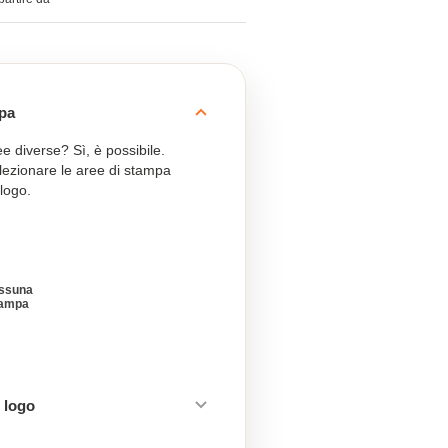
mpa
e diverse? Sì, è possibile.
elezionare le aree di stampa
logo.
ssuna
tampa
 logo