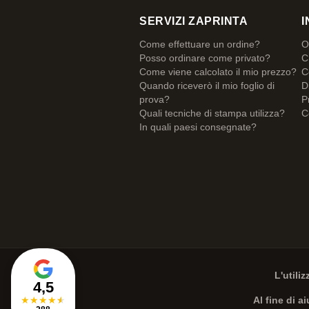
SERVIZI ZAPRINTA
I
Come effettuare un ordine?
O
Posso ordinare come privato?
C
Come viene calcolato il mio prezzo?
C
Quando riceverò il mio foglio di
D
prova?
P
Quali tecniche di stampa utilizza?
C
In quali paesi consegnate?
L'utili
4,5
★
★
★
★
★
Al fine di a