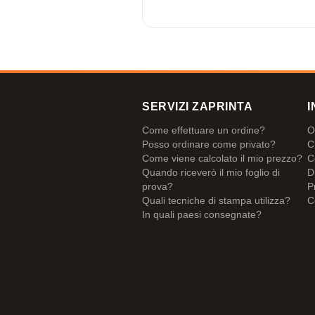
SERVIZI ZAPRINTA
I
Come effettuare un ordine?
O
Posso ordinare come privato?
C
Come viene calcolato il mio prezzo?
C
Quando riceverò il mio foglio di
D
prova?
P
Quali tecniche di stampa utilizza?
C
In quali paesi consegnate?