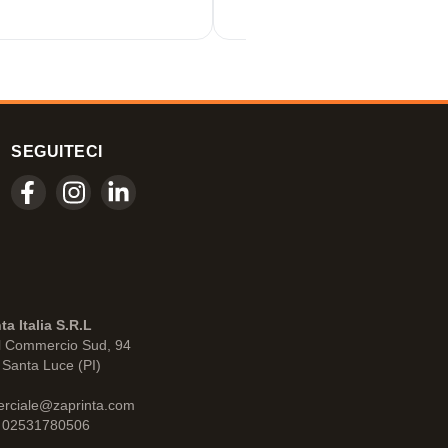
SEGUITECI
ta Italia S.R.L
l Commercio Sud, 94
Santa Luce (PI)
rciale@zaprinta.com
: 02531780506