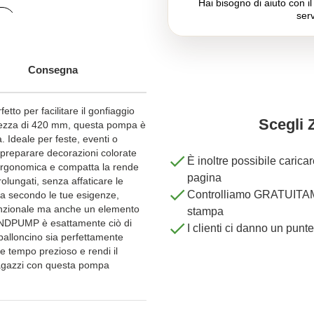
Hai bisogno di aiuto con i
serv
Consegna
to per facilitare il gonfiaggio
Scegli 
hezza di 420 mm, questa pompa è
à. Ideale per feste, eventi o
a preparare decorazioni colorate
È inoltre possibile carica
 ergonomica e compatta la rende
pagina
lungati, senza affaticare le
Controlliamo GRATUITAME
ta secondo le tue esigenze,
unzionale ma anche un elemento
stampa
 HANDPUMP è esattamente ciò di
I clienti ci danno un punt
palloncino sia perfettamente
e tempo prezioso e rendi il
 ragazzi con questa pompa