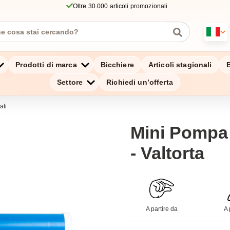
Oltre 30.000 articoli promozionali
Prodotti di marca
Bicchiere
Articoli stagionali
B
Settore
Richiedi un’offerta
ati
Mini Pompa 
- Valtorta
A partire da
A 