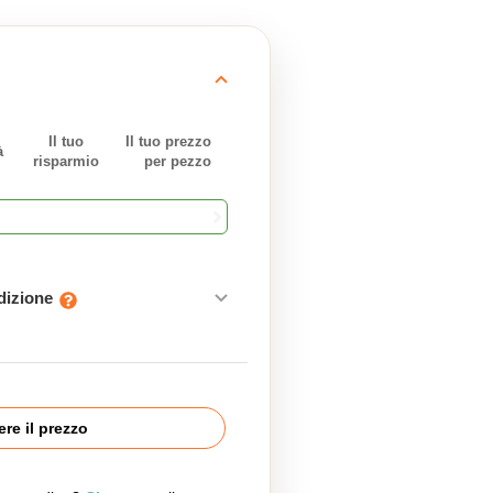
Il tuo
Il tuo prezzo
à
risparmio
per pezzo
edizione
re il prezzo