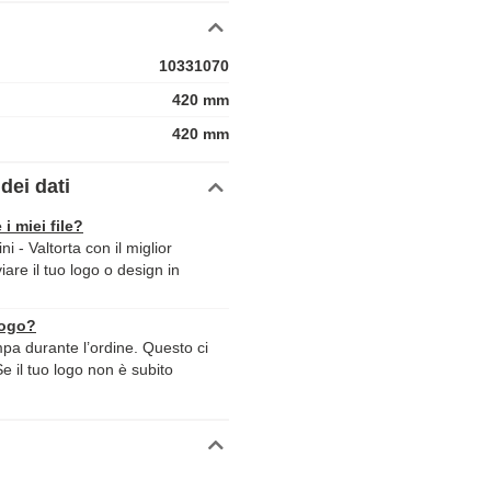
10331070
420 mm
420 mm
dei dati
 i miei file?
 - Valtorta con il miglior
iare il tuo logo o design in
logo?
ampa durante l’ordine. Questo ci
Se il tuo logo non è subito