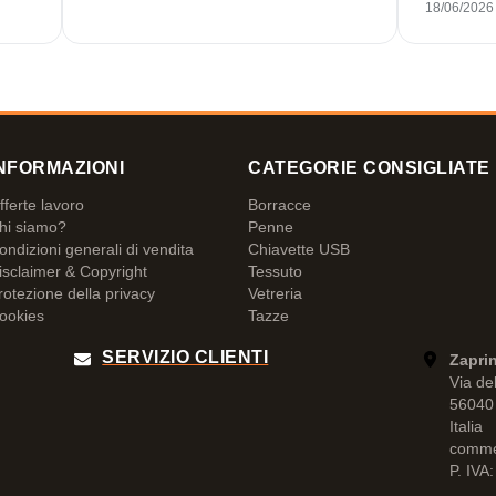
18/06/2026
NFORMAZIONI
CATEGORIE CONSIGLIATE
fferte lavoro
Borracce
hi siamo?
Penne
ondizioni generali di vendita
Chiavette USB
isclaimer & Copyright
Tessuto
rotezione della privacy
Vetreria
ookies
Tazze
SERVIZIO CLIENTI
Zaprin
Via de
56040 
Italia
comme
P. IVA