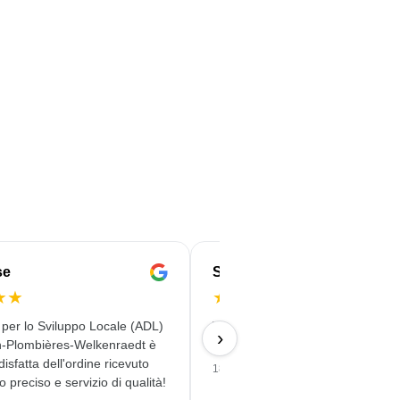
se
Serife
★
★
★
★
★
★
★
 per lo Sviluppo Locale (ADL)
Veloce, affidabile e con consegna
›
n-Plombières-Welkenraedt è
qualità
isfatta dell'ordine ricevuto
18/06/2026
o preciso e servizio di qualità!