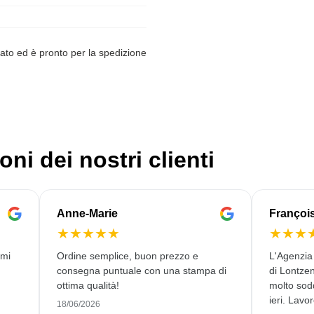
ato ed è pronto per la spedizione
oni dei nostri clienti
Anne-Marie
Françoi
★
★
★
★
★
★
★
★
rmi
Ordine semplice, buon prezzo e
L'Agenzia
consegna puntuale con una stampa di
di Lontze
ottima qualità!
molto sodd
ieri. Lavor
18/06/2026