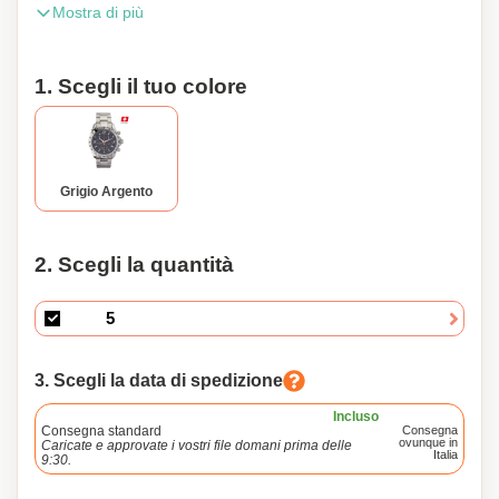
Mostra di più
ampio display (larghezza 42mm) ha tutte le caratteristiche
per le persone sportive: lancetta dei secondi, cronometro,
data, tachimetro, vetro zaffiro, impermeabile fino a 100
1. Scegli il tuo colore
metri (10 ATM), cassa in acciaio inossidabile
ipoallergenico, cinturino in acciaio inossidabile e chiusura a
battente. Questo prodotto può anche essere
personalizzato.
Grigio Argento
2. Scegli la quantità
3. Scegli la data di spedizione
Incluso
Consegna standard
Consegna
ovunque in
Caricate e approvate i vostri file domani prima delle
Italia
9:30.