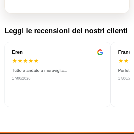
Leggi le recensioni dei nostri clienti
Eren
Franço
★
★
★
★
★
★
★
Tutto è andato a meraviglia...
Perfetto
17/06/2026
17/06/20