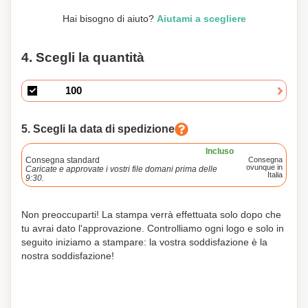
(+100 cm2)
(FULLCOLOR)
Hai bisogno di aiuto?
Aiutami a scegliere
180 x 150
4. Scegli la quantità
5. Scegli la data di spedizione
Incluso
Consegna standard
Consegna
ovunque in
Caricate e approvate i vostri file domani prima delle
Italia
9:30.
Non preoccuparti! La stampa verrà effettuata solo dopo che
tu avrai dato l'approvazione. Controlliamo ogni logo e solo in
seguito iniziamo a stampare: la vostra soddisfazione è la
nostra soddisfazione!