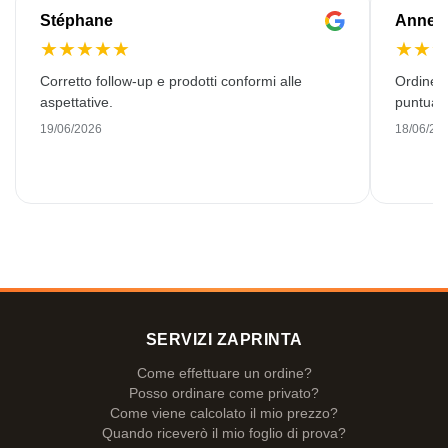
Stéphane
Anne-M
★
★
★
★
★
★
★
Corretto follow-up e prodotti conformi alle
Ordine 
aspettative.
puntuale
19/06/2026
18/06/20
SERVIZI ZAPRINTA
Come effettuare un ordine?
Posso ordinare come privato?
Come viene calcolato il mio prezzo?
Quando riceverò il mio foglio di prova?