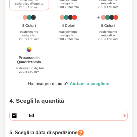
serigrafico
serigrafico
serigrafico riflettente
200 x 150 mm
200 x 150 mm
200 x 150 mm
3 Colori
4 Colori
5 Colori
trasferimento
trasferimento
trasferimento
serigrafico
serigrafico
serigrafico
200 x 150 mm
200 x 150 mm
200 x 150 mm
Processo In
Quadricromia
Trasferimento digitale
200 x 150 mm
Hai bisogno di aiuto?
Aiutami a scegliere
4. Scegli la quantità
5. Scegli la data di spedizione