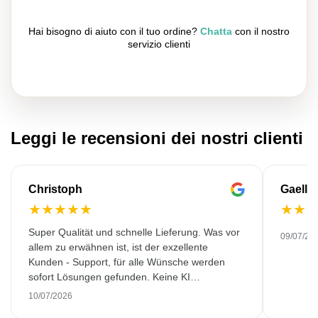
Hai bisogno di aiuto con il tuo ordine?
Chatta
con il nostro
servizio clienti
Leggi le recensioni dei nostri clienti
Christoph
Gaelle
★
★
★
★
★
★
★
Super Qualität und schnelle Lieferung. Was vor
09/07/20
allem zu erwähnen ist, ist der exzellente
Kunden - Support, für alle Wünsche werden
sofort Lösungen gefunden. Keine KI
Gespräche. Sehr selten heutzutage. Top
10/07/2026
Leistung. Würde noch mehr Sterne hergeben,