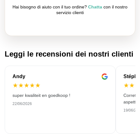
Hai bisogno di aiuto con il tuo ordine?
Chatta
con il nostro
servizio clienti
Leggi le recensioni dei nostri clienti
Andy
Stéph
★
★
★
★
★
★
★
super kwaliteit en goedkoop !
Corretto
aspettat
22/06/2026
19/06/20