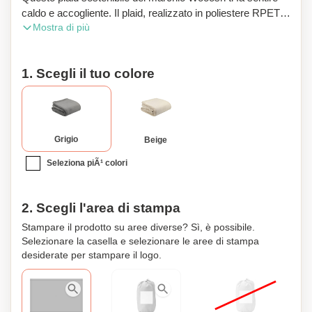
caldo e accogliente. Il plaid, realizzato in poliestere RPET, è
Mostra di più
veramente super morbido e comodo. Ottimo per
scomparire sotto quando sei sul divano o per tenerti caldo
sulla terrazza in una fresca serata estiva. Bellissimo anche
1. Scegli il tuo colore
come copriletto o come aggiunta al tuo letto per creare
calore extra. Questo plaid è accuratamente arrotolato e
consegnato in una pochette realizzata in cotone riciclato.
Questo lo rende facile da riporre o trasportare. Certificato
GRS. Materiale riciclato totale: 100%. Dimensioni quando è
Grigio
Beige
aperto 200 x 130 cm.
Seleziona piÃ¹ colori
2. Scegli l'area di stampa
Stampare il prodotto su aree diverse? Sì, è possibile.
Selezionare la casella e selezionare le aree di stampa
desiderate per stampare il logo.