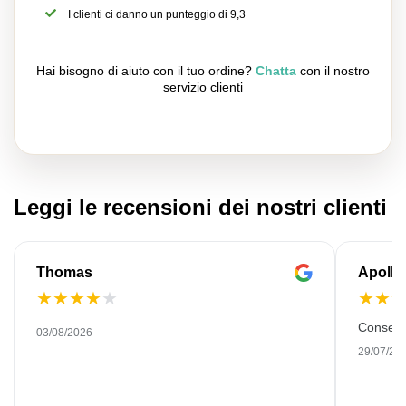
I clienti ci danno un punteggio di 9,3
Hai bisogno di aiuto con il tuo ordine?
Chatta
con il nostro
servizio clienti
Leggi le recensioni dei nostri clienti
Thomas
Apollo
★
★
★
★
★
★
★
Consegn
03/08/2026
29/07/20