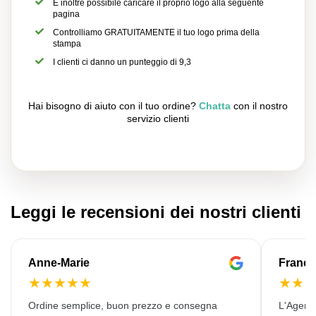
È inoltre possibile caricare il proprio logo alla seguente
pagina
Controlliamo GRATUITAMENTE il tuo logo prima della
stampa
I clienti ci danno un punteggio di 9,3
Hai bisogno di aiuto con il tuo ordine?
Chatta
con il nostro
servizio clienti
Leggi le recensioni dei nostri clienti
Anne-Marie
Franço
★
★
★
★
★
★
★
Ordine semplice, buon prezzo e consegna
L'Agenzi