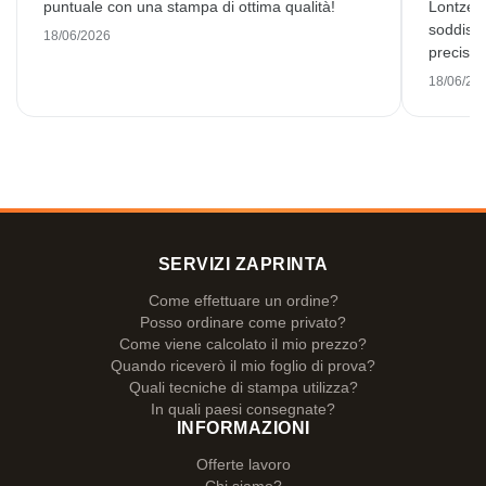
puntuale con una stampa di ottima qualità!
Lontzen
soddisfa
18/06/2026
preciso e
18/06/20
SERVIZI ZAPRINTA
Come effettuare un ordine?
Posso ordinare come privato?
Come viene calcolato il mio prezzo?
Quando riceverò il mio foglio di prova?
Quali tecniche di stampa utilizza?
In quali paesi consegnate?
INFORMAZIONI
Offerte lavoro