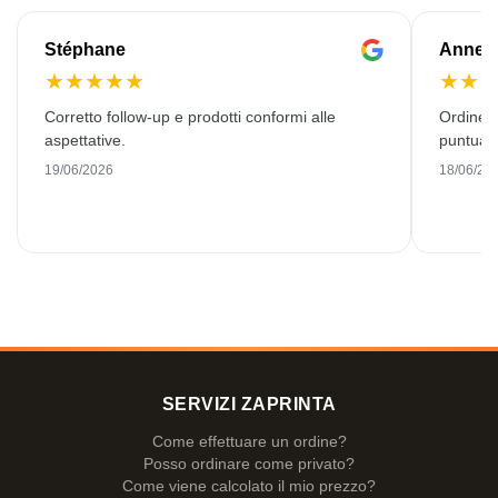
Stéphane
Anne-M
★
★
★
★
★
★
★
Corretto follow-up e prodotti conformi alle
Ordine 
aspettative.
puntuale
19/06/2026
18/06/20
SERVIZI ZAPRINTA
Come effettuare un ordine?
Posso ordinare come privato?
Come viene calcolato il mio prezzo?