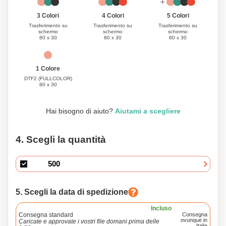
3 Colori
4 Colori
5 Colori
Trasferimento su
Trasferimento su
Trasferimento su
schermo
schermo
schermo
80 x 30
80 x 30
80 x 30
1 Colore
DTF2 (FULLCOLOR)
80 x 30
Hai bisogno di aiuto?
Aiutami a scegliere
4. Scegli la quantità
5. Scegli la data di spedizione
Incluso
Consegna standard
Consegna
ovunque in
Caricate e approvate i vostri file domani prima delle
Italia