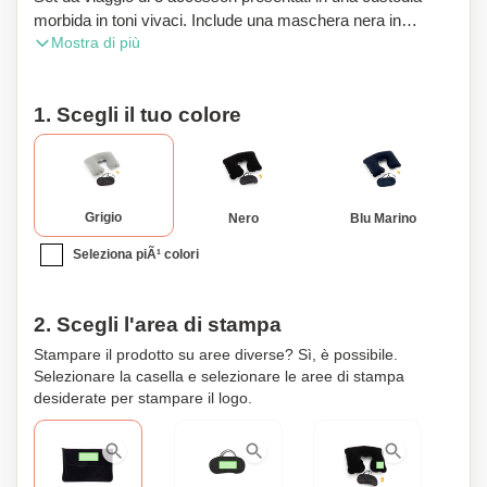
morbida in toni vivaci. Include una maschera nera in
Mostra di più
microfibra morbida e confortevole con doppio elastico
abbinato, un cuscino gonfiabile per il collo in velluto e un
paio di tappi per le orecchie arancioni in comodo materiale
1. Scegli il tuo colore
EVA.
Grigio
Nero
Blu Marino
Seleziona piÃ¹ colori
2. Scegli l'area di stampa
Stampare il prodotto su aree diverse? Sì, è possibile.
Selezionare la casella e selezionare le aree di stampa
desiderate per stampare il logo.