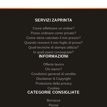
SERVIZI ZAPRINTA
Come effettuare un ordine?
Posso ordinare come privato?
Come viene calcolato il mio prezzo?
Quando riceverò il mio foglio di prova?
Quali tecniche di stampa utilizza?
In quali paesi consegnate?
INFORMAZIONI
Offerte lavoro
Chi siamo?
Condizioni generali di vendita
Disclaimer & Copyright
Protezione della privacy
Cookies
CATEGORIE CONSIGLIATE
Borracce
Penne